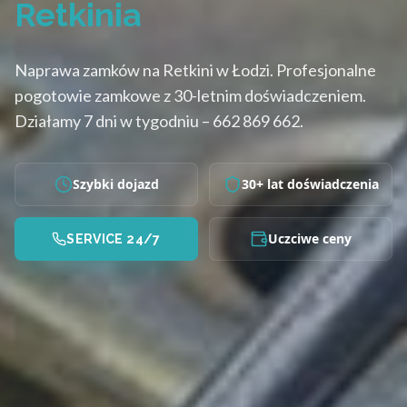
Retkinia
Naprawa zamków na Retkini w Łodzi. Profesjonalne
pogotowie zamkowe z 30-letnim doświadczeniem.
Działamy 7 dni w tygodniu – 662 869 662.
Szybki dojazd
30+ lat doświadczenia
Uczciwe ceny
SERVICE 24/7