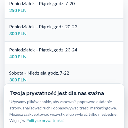
Poniedziałek – Piątek, godz. 7-20
250 PLN
Poniedziałek – Piątek, godz. 20-23
300 PLN
Poniedziałek – Piątek, godz. 23-24
400 PLN
Sobota – Niedziela, godz. 7-22
300 PLN
Twoja prywatność jest dla nas ważna
Sobota – Niedziela, godz. 22-24
Używamy plików cookie, aby zapewnić poprawne działanie
400 PLN
strony, analizować ruch i dopasowywać treści marketingowe.
Możesz zaakceptować wszystkie lub wybrać tylko niezbędne.
Ceny dotyczą wyłącznie kosztu wykonania usługi i nie obejmują
Więcej w
Polityce prywatności
.
zamków ani innych materiałów.