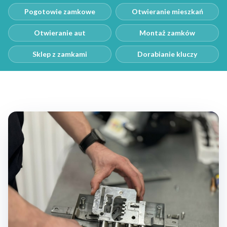
Pogotowie zamkowe
Otwieranie mieszkań
Otwieranie aut
Montaż zamków
Sklep z zamkami
Dorabianie kluczy