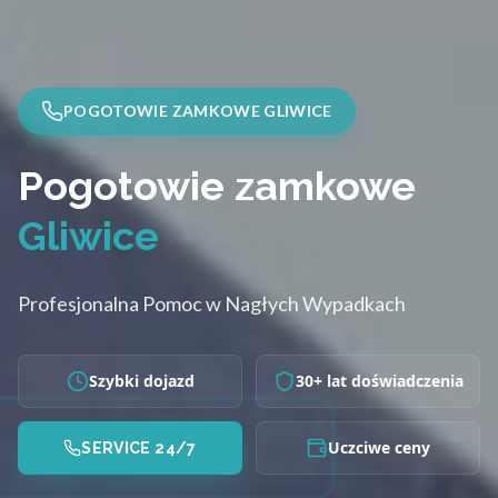
POGOTOWIE ZAMKOWE GLIWICE
Pogotowie zamkowe
Gliwice
Profesjonalna Pomoc w Nagłych Wypadkach
Szybki dojazd
30+ lat doświadczenia
Uczciwe ceny
SERVICE 24/7