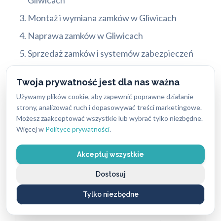
Gliwicach
Montaż i wymiana zamków w Gliwicach
Naprawa zamków w Gliwicach
Sprzedaż zamków i systemów zabezpieczeń
Doradztwo i instalacja zaawansowanych
Twoja prywatność jest dla nas ważna
systemów bezpieczeństwa
Używamy plików cookie, aby zapewnić poprawne działanie
strony, analizować ruch i dopasowywać treści marketingowe.
Awaryjne otwieranie mieszkań
Możesz zaakceptować wszystkie lub wybrać tylko niezbędne.
Więcej w
Polityce prywatności
.
i drzwi
w Gliwicach
Awaryjne otwieranie drzwi wejściowych i
Akceptuj wszystkie
aut to jedne z najczęściej poszukiwanych
Dostosuj
usług w sytuacjach awarii zamków,
zatrzaśnięcia kluczy czy innych nagłych
Tylko niezbędne
problemów. W ABC Zabezpieczeń wiemy,