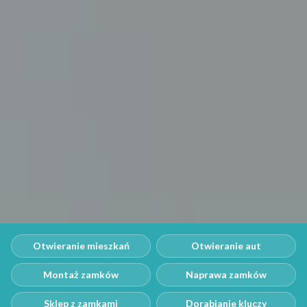
Otwieranie mieszkań
Otwieranie aut
Montaż zamków
Naprawa zamków
Sklep z zamkami
Dorabianie kluczy