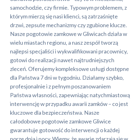
samochodzie, czy firmie. Typowym problemem, z
którym mierzą się nasi klienci, są zatrzaśnięte
drzwi, zepsute mechanizmy czy zgubione klucze.
Nasze pogotowie zamkowe w Gliwicach działa w
wielu miastach regionu, a nasz zespół tworzą
najlepsi specjaliści i wykwalifikowani pracownicy,
gotowi do realizacji nawet najtrudniejszych
zleceń. Oferujemy kompleksowe usługi dostępne
dla Państwa 7 dni w tygodniu. Działamy szybko,
profesjonalnie i z pełnym poszanowaniem
Państwa własności, zapewniając natychmiastową
interwencję w przypadku awarii zamków – co jest
kluczowe dla bezpieczeństwa. Nasze
całodobowe pogotowie zamkowe Gliwice
gwarantuje gotowość do interwencji o każdej
porze dnia i nocy. Wiemy, że awarie zdarzają się w