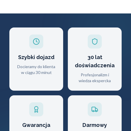
Szybki dojazd
30 lat
doświadczenia
Docieramy do klienta
w ciągu 30 minut
Profesjonalizm i
wiedza ekspercka
Gwarancja
Darmowy