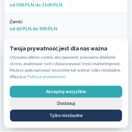
od 500 PLN do 1100 PLN
Zamki
od 60 PLN do 900 PLN
Okucia do drzwi
Twoja prywatność jest dla nas ważna
od 120 PLN do 350 PLN
Używamy plików cookie, aby zapewnić poprawne działanie
strony, analizować ruch i dopasowywać treści marketingowe.
Klucze specjalistyczne (z kartą bezpieczeństwa)
Możesz zaakceptować wszystkie lub wybrać tylko niezbędne.
od 46 PLN do 170 PLN
Więcej w
Polityce prywatności
.
Akceptuj wszystkie
Klucze zwykłe
od 20 PLN do 90 PLN
Dostosuj
Tylko niezbędne
Zamki elektroniczne
od 900 PLN do 1500 PLN