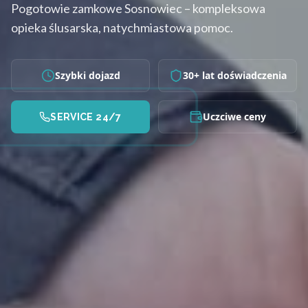
Pogotowie zamkowe Sosnowiec – kompleksowa
opieka ślusarska, natychmiastowa pomoc.
Szybki dojazd
30+ lat doświadczenia
Uczciwe ceny
SERVICE 24/7