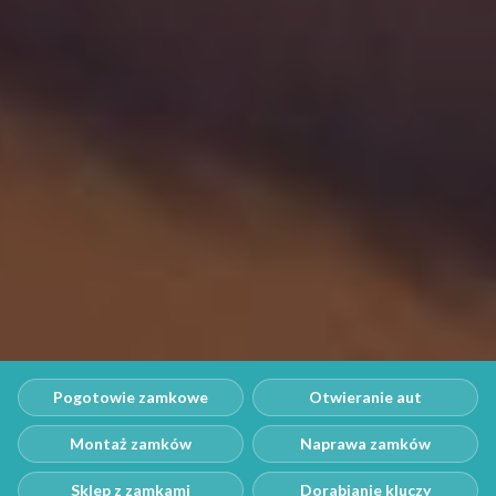
Pogotowie zamkowe
Otwieranie aut
Montaż zamków
Naprawa zamków
Sklep z zamkami
Dorabianie kluczy