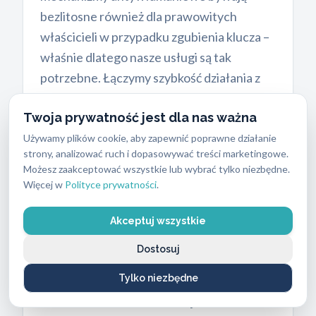
bezlitosne również dla prawowitych
właścicieli w przypadku zgubienia klucza –
właśnie dlatego nasze usługi są tak
potrzebne. Łączymy szybkość działania z
wiedzą na temat najnowszych technologii
Twoja prywatność jest dla nas ważna
stosowanych w stolarce otworowej.
Używamy plików cookie, aby zapewnić poprawne działanie
strony, analizować ruch i dopasowywać treści marketingowe.
Możesz zaakceptować wszystkie lub wybrać tylko niezbędne.
Więcej w
Polityce prywatności
.
Jasny cennik usług ślusarskich
Klienci w stresującej sytuacji często
Akceptuj wszystkie
obawiają się ukrytych kosztów. W ABC
Dostosuj
Zabezpieczeń stawiamy na pełną
Tylko niezbędne
transparentność. Standardowe awaryjne
otwieranie mieszkań kosztuje u nas
od 250