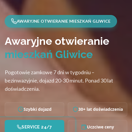
AWARYJNE OTWIERANIE MIESZKAŃ GLIWICE
Awaryjne otwieranie
mieszkań Gliwice
Pogotowie zamkowe 7 dni w tygodniu –
bezinwazyjnie, dojazd 20-30 minut. Ponad 30 lat
doświadczenia.
Szybki dojazd
30+ lat doświadczenia
Uczciwe ceny
SERVICE 24/7