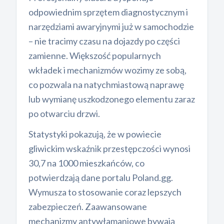
odpowiednim sprzętem diagnostycznym i
narzędziami awaryjnymi już w samochodzie
– nie tracimy czasu na dojazdy po części
zamienne. Większość popularnych
wkładek i mechanizmów wozimy ze sobą,
co pozwala na natychmiastową naprawę
lub wymianę uszkodzonego elementu zaraz
po otwarciu drzwi.
Statystyki pokazują, że w powiecie
gliwickim wskaźnik przestępczości wynosi
30,7 na 1000 mieszkańców, co
potwierdzają dane portalu Poland.gg.
Wymusza to stosowanie coraz lepszych
zabezpieczeń. Zaawansowane
mechanizmy antywłamaniowe bywają