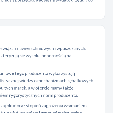
rozwiązań nawierzchniowych i wpuszczanych.
kteryzują się wysoką odpornością na
aniowe tego producenta wykorzystują
listycznej wiedzy o mechanizmach zębatkowych.
bu tych marek, a w ofercie mamy także
niem rygorystycznych norm producenta.
dzaj okuć oraz stopień zagrożenia włamaniem.
emów z użytkowaniem i zapewni maksymalną