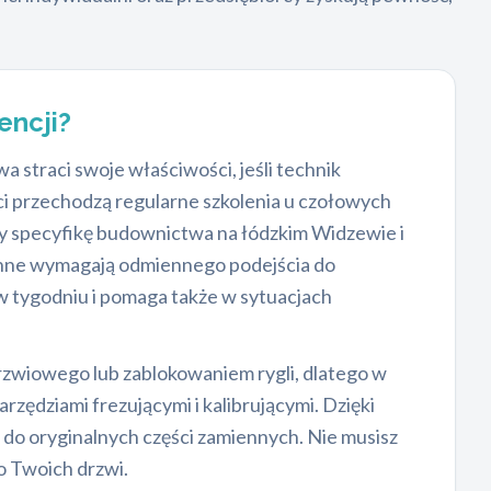
encji?
straci swoje właściwości, jeśli technik
ści przechodzą regularne szkolenia u czołowych
my specyfikę budownictwa na łódzkim Widzewie i
inne wymagają odmiennego podejścia do
 w tygodniu i pomaga także w sytuacjach
rzwiowego lub zablokowaniem rygli, dlatego w
zędziami frezującymi i kalibrującymi. Dzięki
 do oryginalnych części zamiennych. Nie musisz
o Twoich drzwi.