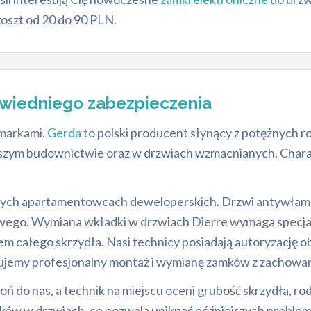
koszt od 20 do 90 PLN.
wiedniego zabezpieczenia
 markami.
Gerda
to polski producent słynący z potężnych 
arszym budownictwie oraz w drzwiach wzmacnianych. Chara
ych apartamentowcach deweloperskich. Drzwi antywłam
ego. Wymiana wkładki w drzwiach Dierre wymaga specja
m całego skrzydła. Nasi technicy posiadają autoryzację o
ujemy profesjonalny montaż i wymianę zamków z zachowa
ń do nas, a technik na miejscu oceni grubość skrzydła, ro
mków w drzwiach, co pozwala uniknąć późniejszych probl