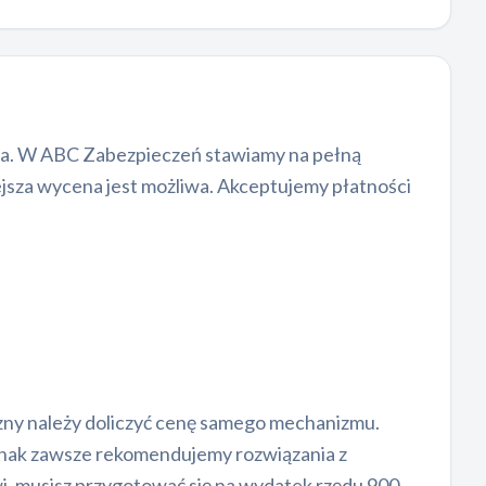
twa. W ABC Zabezpieczeń stawiamy na pełną
ejsza wycena jest możliwa. Akceptujemy płatności
izny należy doliczyć cenę samego mechanizmu.
dnak zawsze rekomendujemy rozwiązania z
i, musisz przygotować się na wydatek rzędu 900