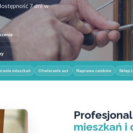
dostępność 7 dni w
czenia
ny
ranie mieszkań
Otwieranie aut
Naprawa zamków
Sklep 
Profesjona
mieszkań i