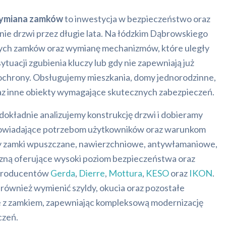
wymiana zamków
to inwestycja w bezpieczeństwo oraz
e drzwi przez długie lata. Na łódzkim Dąbrowskiego
ch zamków oraz wymianę mechanizmów, które uległy
sytuacji zgubienia kluczy lub gdy nie zapewniają już
chrony. Obsługujemy mieszkania, domy jednorodzinne,
raz inne obiekty wymagające skutecznych zabezpieczeń.
dokładnie analizujemy konstrukcję drzwi i dobieramy
dpowiadające potrzebom użytkowników oraz warunkom
 zamki wpuszczane, nawierzchniowe, antywłamaniowe,
czną oferujące wysoki poziom bezpieczeństwa oraz
 producentów
Gerda
,
Dierre
,
Mottura
,
KESO
oraz
IKON
.
ównież wymienić szyldy, okucia oraz pozostałe
 z zamkiem, zapewniając kompleksową modernizację
czeń.