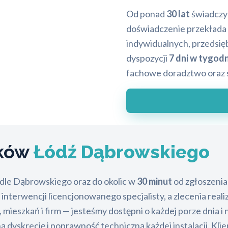
Od ponad
30 lat
świadczym
doświadczenie przekłada si
indywidualnych, przedsię
dyspozycji
7 dni w tygod
fachowe doradztwo oraz 
mków
Łódź Dąbrowskiego
dle Dąbrowskiego oraz do okolic w
30 minut
od zgłoszenia
terwencji licencjonowanego specjalisty, a zlecenia reali
mieszkań i firm — jesteśmy dostępni o każdej porze dnia i 
dyskrecję i poprawność techniczną każdej instalacji. Klie