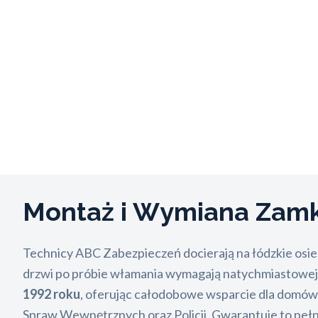
Montaż i Wymiana Za
Technicy ABC Zabezpieczeń docierają na łódzkie osie
drzwi po próbie włamania wymagają natychmiastowej in
1992 roku
, oferując całodobowe wsparcie dla domów, 
Spraw Wewnętrznych oraz Policji. Gwarantuje to pełną 