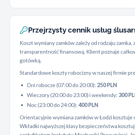
Przejrzysty cennik usług ślusa
Koszt wymiany zamków zależy od rodzaju zamka, 
transparentność finansową. Klient poznaje całko
gotówką.
Standardowe koszty robocizny w naszej firmie pre
Dni robocze (07:00 do 20:00):
250 PLN
Wieczory (20:00 do 23:00) i weekendy:
300 P
Noc (23:00 do 24:00):
400 PLN
Orientacyjnie wymiana zamków w Łodzi kosztuje
Wkładki najwyższej klasy bezpieczeństwa kosztu
certyfikatem Instytutu Mechaniki Precyzyjnej. Je