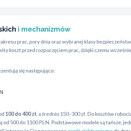
rskich
i mechanizmów
zakresu prac, pory dnia oraz wybranej klasy bezpieczeńs
wity koszt przed rozpoczęciem prac, dzięki czemu wcześni
zentują się następująco:
LN
 od
100 do 400 zł
, a średnio 150–300 zł. Do kosztów roboc
ją od 500 do 1100 PLN. Podstawowe modele są tańsze, je
śli interesują Cię nowoczesne
zamki elektroniczne
do drzw