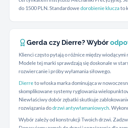
do 1500 PLN. Standardowe
dorobienie klucza
to 
Gerda czy Dierre? Wybór
odpo
Klienci często pytają o różnice między wiodącymi
Modele tej marki sprawdzają się doskonale w st
rozwiercanie i próby wyłamania siłowego.
Dierre
to włoska marka dominująca w nowoczesn
skomplikowane systemy ryglowania wielopunktow
Niewłaściwy dobór zębatki skutkuje zablokowanie
rozwiązania do
drzwi antywłamaniowych
. Wykon
Wybór zależy od konstrukcji Twoich drzwi. Zadzwo
Dopasujemy zamek do drzwi i rozwiązania dla za