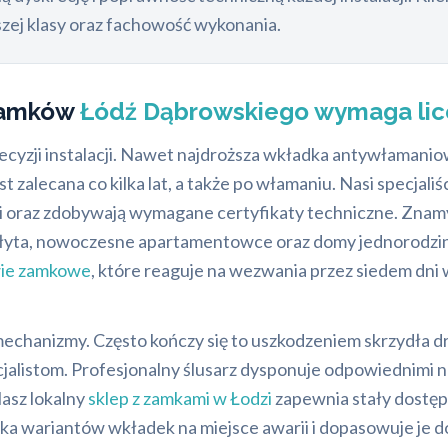
szej klasy oraz fachowość wykonania.
Zamków
Łódź Dąbrowskiego wymaga lic
yzji instalacji. Nawet najdroższa wkładka antywłamaniowa 
zalecana co kilka lat, a także po włamaniu. Nasi specjali
ści oraz zdobywają wymagane certyfikaty techniczne. Zna
 płyta, nowoczesne apartamentowce oraz domy jednorodz
ie zamkowe
, które reaguje na wezwania przez siedem dni
echanizmy. Często kończy się to uszkodzeniem skrzydła d
alistom. Profesjonalny ślusarz dysponuje odpowiednimi nar
Nasz lokalny
sklep z zamkami w Łodzi
zapewnia stały dostęp
lka wariantów wkładek na miejsce awarii i dopasowuje je d