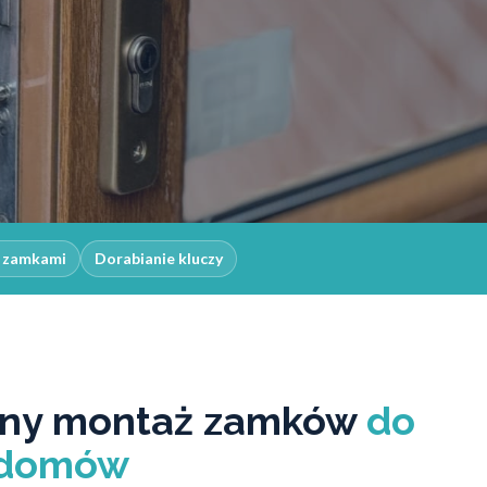
z zamkami
Dorabianie kluczy
lny montaż zamków
do
 domów