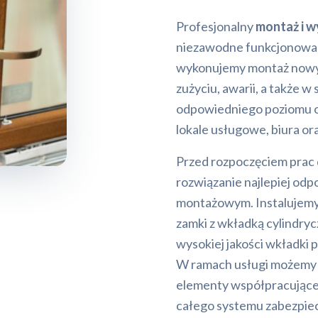
Profesjonalny
montaż i 
niezawodne funkcjonowani
wykonujemy montaż nowy
zużyciu, awarii, a także w 
odpowiedniego poziomu o
lokale usługowe, biura o
Przed rozpoczęciem prac 
rozwiązanie najlepiej o
montażowym. Instalujemy
zamki z wkładką cylindry
wysokiej jakości wkładki
W ramach usługi możemy r
elementy współpracujące
całego systemu zabezpie