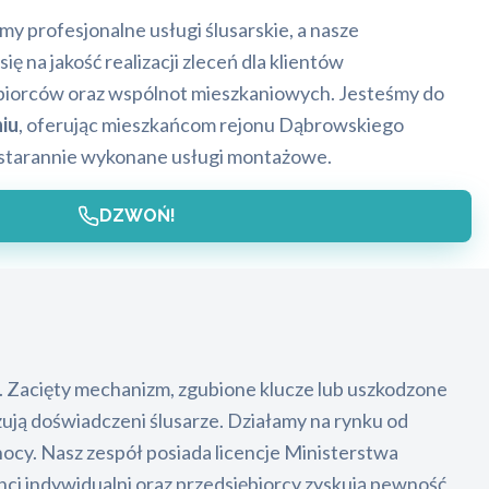
y profesjonalne usługi ślusarskie, a nasze
ę na jakość realizacji zleceń dla klientów
biorców oraz wspólnot mieszkaniowych. Jesteśmy do
niu
, oferując mieszkańcom rejonu Dąbrowskiego
starannie wykonane usługi montażowe.
DZWOŃ!
. Zacięty mechanizm, zgubione klucze lub uszkodzone
zują doświadczeni ślusarze. Działamy na rynku od
nocy. Nasz zespół posiada licencje Ministerstwa
nci indywidualni oraz przedsiębiorcy zyskują pewność,