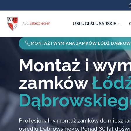
USŁUGI ŚLUSARSKIE
MONTAŻ I WYMIANA ZAMKÓW ŁÓDŹ DĄBROW
Montaż i wy
zamków
Łód
Dąbrowskieg
Profesjonalny montaż zamków do mieszka
osiedlu Dąbrowskiego. Ponad 30 lat doświ