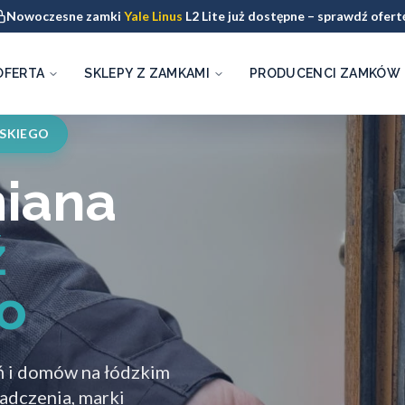
Nowoczesne zamki
Yale Linus
L2 Lite już dostępne – sprawdź ofert
OFERTA
SKLEPY Z ZAMKAMI
PRODUCENCI ZAMKÓW
SKIEGO
miana
ź
o
ń i domów na łódzkim
adczenia, marki