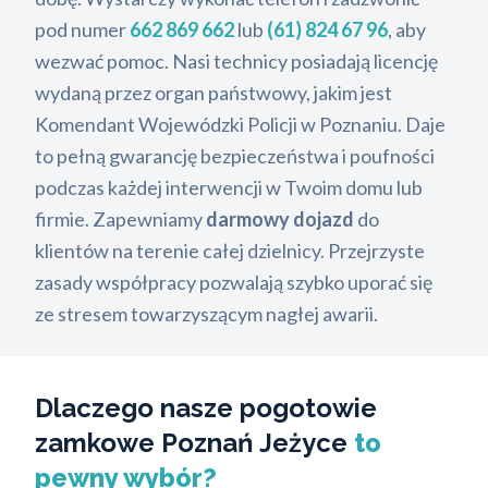
pod numer
662 869 662
lub
(61) 824 67 96
, aby
wezwać pomoc. Nasi technicy posiadają licencję
wydaną przez organ państwowy, jakim jest
Komendant Wojewódzki Policji w Poznaniu. Daje
to pełną gwarancję bezpieczeństwa i poufności
podczas każdej interwencji w Twoim domu lub
firmie. Zapewniamy
darmowy dojazd
do
klientów na terenie całej dzielnicy. Przejrzyste
zasady współpracy pozwalają szybko uporać się
ze stresem towarzyszącym nagłej awarii.
Dlaczego nasze pogotowie
zamkowe Poznań Jeżyce
to
pewny wybór?