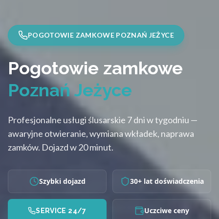
POGOTOWIE ZAMKOWE POZNAŃ JEŻYCE
Pogotowie zamkowe
Poznań Jeżyce
Profesjonalne usługi ślusarskie 7 dni w tygodniu —
awaryjne otwieranie, wymiana wkładek, naprawa
zamków. Dojazd w 20 minut.
Szybki dojazd
30+ lat doświadczenia
Uczciwe ceny
SERVICE 24/7