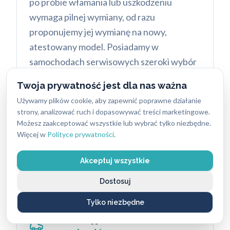
po próbie włamania lub uszkodzeniu
wymaga pilnej wymiany, od razu
proponujemy jej wymianę na nowy,
atestowany model. Posiadamy w
samochodach serwisowych szeroki wybór
zamków w różnych rozmiarach, co pozwala
Twoja prywatność jest dla nas ważna
na natychmiastowe zabezpieczenie lokalu.
Używamy plików cookie, aby zapewnić poprawne działanie
Nasza oferta obejmuje również awaryjne
strony, analizować ruch i dopasowywać treści marketingowe.
otwieranie sejfów i kas pancernych.
Możesz zaakceptować wszystkie lub wybrać tylko niezbędne.
Więcej w
Polityce prywatności
.
Wymaga to ogromnej precyzji oraz
znajomości specyfiki zamków szyfrowych i
Akceptuj wszystkie
elektronicznych.
Dostosuj
Tylko niezbędne
Bezinwazyjne otwieranie