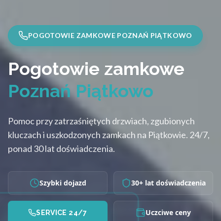
POGOTOWIE ZAMKOWE POZNAŃ PIĄTKOWO
Pogotowie zamkowe
Poznań Piątkowo
Pomoc przy zatrzaśniętych drzwiach, zgubionych
kluczach i uszkodzonych zamkach na Piątkowie. 24/7,
ponad 30 lat doświadczenia.
Szybki dojazd
30+ lat doświadczenia
Uczciwe ceny
SERVICE 24/7