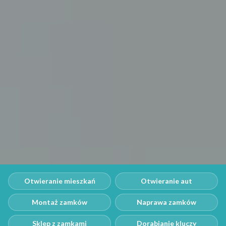
Otwieranie mieszkań
Otwieranie aut
Montaż zamków
Naprawa zamków
Sklep z zamkami
Dorabianie kluczy