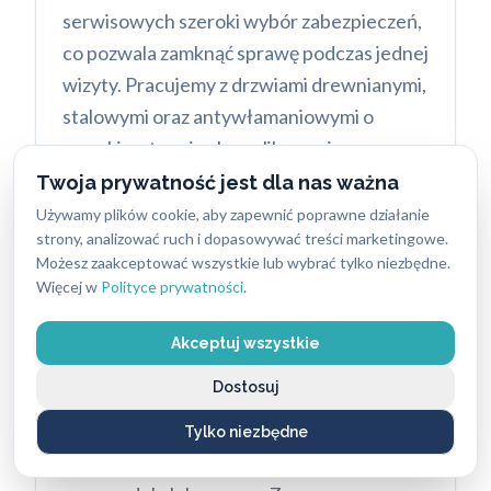
serwisowych szeroki wybór zabezpieczeń,
co pozwala zamknąć sprawę podczas jednej
wizyty. Pracujemy z drzwiami drewnianymi,
stalowymi oraz antywłamaniowymi o
wysokim stopniu skomplikowania.
Twoja prywatność jest dla nas ważna
Używamy plików cookie, aby zapewnić poprawne działanie
strony, analizować ruch i dopasowywać treści marketingowe.
Bezinwazyjne
otwieranie
Możesz zaakceptować wszystkie lub wybrać tylko niezbędne.
Więcej w
Polityce prywatności
.
samochodów
Wykonujemy
awaryjne otwieranie
Akceptuj wszystkie
samochodów Poznań Piątkowo
dla
Dostosuj
wszystkich marek pojazdów, a pomoc 24/7
zapewniamy w Poznaniu o każdej porze.
Tylko niezbędne
Otwieramy auta popularne, dostawcze