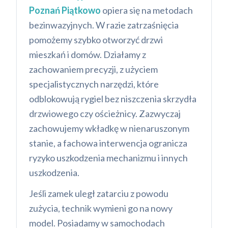
Poznań Piątkowo
opiera się na metodach
bezinwazyjnych. W razie zatrzaśnięcia
pomożemy szybko otworzyć drzwi
mieszkań i domów. Działamy z
zachowaniem precyzji, z użyciem
specjalistycznych narzędzi, które
odblokowują rygiel bez niszczenia skrzydła
drzwiowego czy ościeżnicy. Zazwyczaj
zachowujemy wkładkę w nienaruszonym
stanie, a fachowa interwencja ogranicza
ryzyko uszkodzenia mechanizmu i innych
uszkodzenia.
Jeśli zamek uległ zatarciu z powodu
zużycia, technik wymieni go na nowy
model. Posiadamy w samochodach