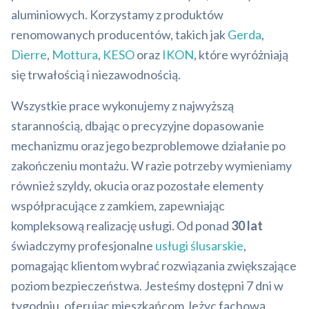
aluminiowych. Korzystamy z produktów
renomowanych producentów, takich jak
Gerda
,
Dierre
,
Mottura
,
KESO
oraz
IKON
, które wyróżniają
się trwałością i niezawodnością.
Wszystkie prace wykonujemy z najwyższą
starannością, dbając o precyzyjne dopasowanie
mechanizmu oraz jego bezproblemowe działanie po
zakończeniu montażu. W razie potrzeby wymieniamy
również szyldy, okucia oraz pozostałe elementy
współpracujące z zamkiem, zapewniając
kompleksową realizację usługi. Od ponad
30 lat
świadczymy profesjonalne
usługi ślusarskie
,
pomagając klientom wybrać rozwiązania zwiększające
poziom bezpieczeństwa. Jesteśmy dostępni 7 dni w
tygodniu, oferując mieszkańcom Jeżyc fachową