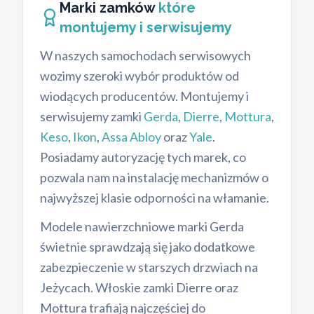
Marki zamków
które
montujemy i serwisujemy
W naszych samochodach serwisowych
wozimy szeroki wybór produktów od
wiodących producentów. Montujemy i
serwisujemy zamki
Gerda
,
Dierre
,
Mottura
,
Keso
,
Ikon
,
Assa Abloy
oraz
Yale
.
Posiadamy autoryzację tych marek, co
pozwala nam na instalację mechanizmów o
najwyższej klasie odporności na włamanie.
Modele nawierzchniowe marki Gerda
świetnie sprawdzają się jako dodatkowe
zabezpieczenie w starszych drzwiach na
Jeżycach. Włoskie zamki Dierre oraz
Mottura trafiają najczęściej do