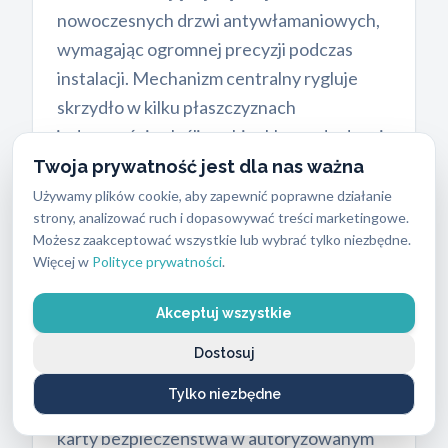
nowoczesnych drzwi antywłamaniowych,
wymagając ogromnej precyzji podczas
instalacji. Mechanizm centralny rygluje
skrzydło w kilku płaszczyznach
jednocześnie. Jeśli zgubisz klucze do drzwi
Dierre, nie musisz wymieniać całego
Twoja prywatność jest dla nas ważna
skrzydła. Wymieniamy samą wkładkę lub
Używamy plików cookie, aby zapewnić poprawne działanie
strony, analizować ruch i dopasowywać treści marketingowe.
blok centralny, co znacząco obniża koszty
Możesz zaakceptować wszystkie lub wybrać tylko niezbędne.
całej operacji.
Więcej w
Polityce prywatności
.
Jako oficjalny dystrybutor oferujemy
Akceptuj wszystkie
szwajcarskie wkładki Keso z
opatentowanym profilem klucza. Nie da się
Dostosuj
go dorobić w zwykłym punkcie usługowym.
Tylko niezbędne
Kopiowanie kluczy Keso wymaga okazania
karty bezpieczeństwa w autoryzowanym