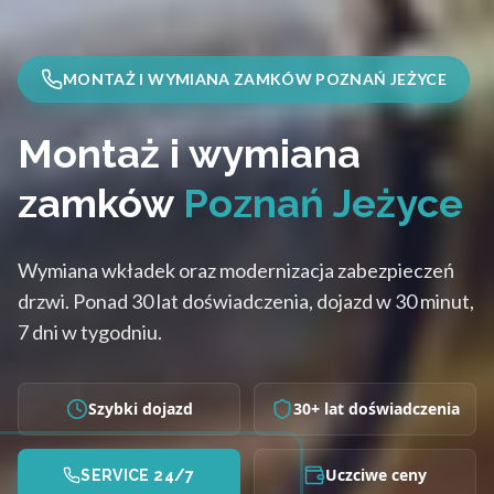
MONTAŻ I WYMIANA ZAMKÓW POZNAŃ JEŻYCE
Montaż i wymiana
zamków
Poznań Jeżyce
Wymiana wkładek oraz modernizacja zabezpieczeń
drzwi. Ponad 30 lat doświadczenia, dojazd w 30 minut,
7 dni w tygodniu.
Szybki dojazd
30+ lat doświadczenia
Uczciwe ceny
SERVICE 24/7