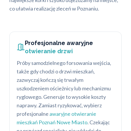
największe korki i szybko dojeżdżamy na miejsce,
co ułatwia realizację zleceń w Poznaniu.
Profesjonalne awaryjne
otwieranie drzwi
Próby samodzielnego forsowania wejścia,
także gdy chodzi o drzwi mieszkań,
zazwyczaj kończą się trwałym
uszkodzeniem ościeżnicy lub mechanizmu
ryglowego. Generuje to wysokie koszty
naprawy. Zamiast ryzykować, wybierz
profesjonalne
awaryjne otwieranie
mieszkań Poznań Nowe Miasto
. Czekając
na przyjazd specjalisty, nie wkładaj do