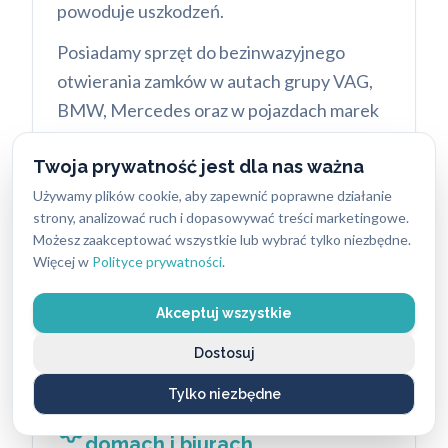
powoduje uszkodzeń.
Posiadamy sprzęt do bezinwazyjnego
otwierania zamków w autach grupy VAG,
BMW, Mercedes oraz w pojazdach marek
francuskich i japońskich. Po otwarciu drzwi
Twoja prywatność jest dla nas ważna
zawsze sprawdzamy poprawność działania
centralnego zamka i to, czy
Używamy plików cookie, aby zapewnić poprawne działanie
strony, analizować ruch i dopasowywać treści marketingowe.
bezpieczeństwo pojazdu nie zostało
Możesz zaakceptować wszystkie lub wybrać tylko niezbędne.
naruszone. Nasi specjaliści dokładają
Więcej w
Polityce prywatności
.
wszelkich starań, aby zrobić usługę
sprawnie i bezpiecznie.
Akceptuj wszystkie
Dostosuj
Tylko niezbędne
Montaż i wymiana zamków
w
domach i biurach