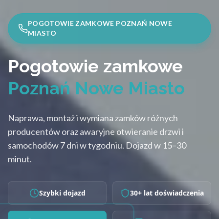
POGOTOWIE ZAMKOWE POZNAŃ NOWE
MIASTO
Pogotowie zamkowe
Poznań Nowe Miasto
Naprawa, montaż i wymiana zamków różnych
producentów oraz awaryjne otwieranie drzwi i
samochodów 7 dni w tygodniu. Dojazd w 15–30
minut.
Szybki dojazd
30+ lat doświadczenia