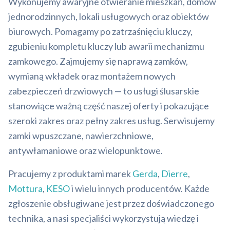
Wykonujemy awaryjne otwieranie mieszkań, domów
jednorodzinnych, lokali usługowych oraz obiektów
biurowych. Pomagamy po zatrzaśnięciu kluczy,
zgubieniu kompletu kluczy lub awarii mechanizmu
zamkowego. Zajmujemy się naprawą zamków,
wymianą wkładek oraz montażem nowych
zabezpieczeń drzwiowych — to usługi ślusarskie
stanowiące ważną część naszej oferty i pokazujące
szeroki zakres oraz pełny zakres usług. Serwisujemy
zamki wpuszczane, nawierzchniowe,
antywłamaniowe oraz wielopunktowe.
Pracujemy z produktami marek
Gerda
,
Dierre
,
Mottura
,
KESO
i wielu innych producentów. Każde
zgłoszenie obsługiwane jest przez doświadczonego
technika, a nasi specjaliści wykorzystują wiedzę i