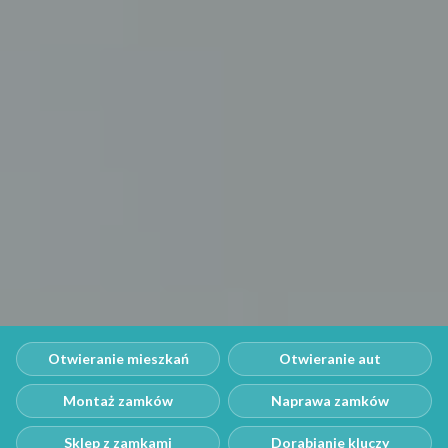
Otwieranie mieszkań
Otwieranie aut
Montaż zamków
Naprawa zamków
Sklep z zamkami
Dorabianie kluczy