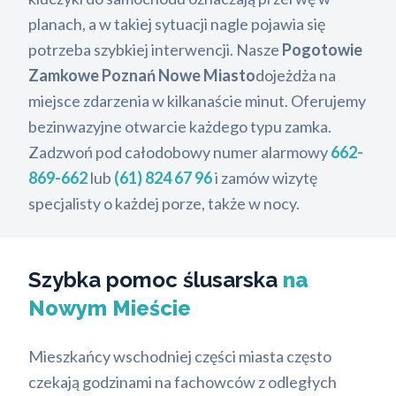
planach, a w takiej sytuacji nagle pojawia się
potrzeba szybkiej interwencji. Nasze
Pogotowie
Zamkowe Poznań Nowe Miasto
dojeżdża na
miejsce zdarzenia w kilkanaście minut. Oferujemy
bezinwazyjne otwarcie każdego typu zamka.
Zadzwoń pod całodobowy numer alarmowy
662-
869-662
lub
(61) 824 67 96
i zamów wizytę
specjalisty o każdej porze, także w nocy.
Szybka pomoc ślusarska
na
Nowym Mieście
Mieszkańcy wschodniej części miasta często
czekają godzinami na fachowców z odległych