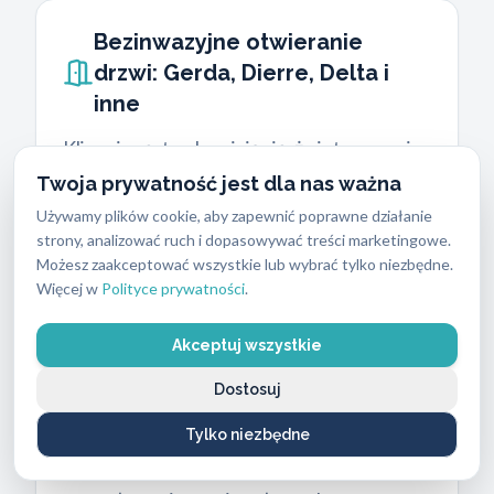
Bezinwazyjne otwieranie
drzwi: Gerda, Dierre, Delta i
inne
Klienci często obawiają się, że interwencja
ślusarza oznacza zniszczone skrzydło
Twoja prywatność jest dla nas ważna
drzwiowe i konieczność kosztownego
Używamy plików cookie, aby zapewnić poprawne działanie
strony, analizować ruch i dopasowywać treści marketingowe.
remontu. Stosujemy metody bezinwazyjne.
Możesz zaakceptować wszystkie lub wybrać tylko niezbędne.
Nie warto próbować forsować drzwi
Więcej w
Polityce prywatności
.
samodzielnie, ponieważ może to prowadzić
do droższych napraw. Używamy
Akceptuj wszystkie
specjalistycznych narzędzi ślusarskich,
Dostosuj
które pozwalają na otwarcie mechanizmu
bez jego uszkadzania. Mamy ogromne
Tylko niezbędne
doświadczenie w pracy z drzwiami