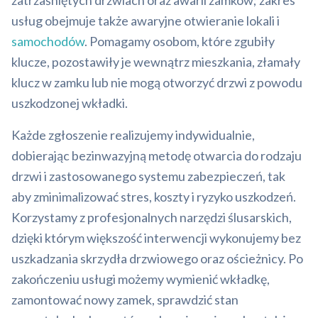
zatrzaśniętych drzwiach oraz awarii zamków; zakres
usług obejmuje także awaryjne otwieranie lokali i
samochodów
. Pomagamy osobom, które zgubiły
klucze, pozostawiły je wewnątrz mieszkania, złamały
klucz w zamku lub nie mogą otworzyć drzwi z powodu
uszkodzonej wkładki.
Każde zgłoszenie realizujemy indywidualnie,
dobierając bezinwazyjną metodę otwarcia do rodzaju
drzwi i zastosowanego systemu zabezpieczeń, tak
aby zminimalizować stres, koszty i ryzyko uszkodzeń.
Korzystamy z profesjonalnych narzędzi ślusarskich,
dzięki którym większość interwencji wykonujemy bez
uszkadzania skrzydła drzwiowego oraz ościeżnicy. Po
zakończeniu usługi możemy wymienić wkładkę,
zamontować nowy zamek, sprawdzić stan