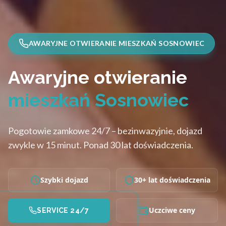
AWARYJNE OTWIERANIE MIESZKAŃ SOSNOWIEC
Awaryjne otwieranie
mieszkań Sosnowiec
Pogotowie zamkowe 24/7 – bezinwazyjnie, dojazd
zwykle w 15 minut. Ponad 30 lat doświadczenia.
Szybki dojazd
30+ lat doświadczenia
Uczciwe ceny
SERVICE 24/7