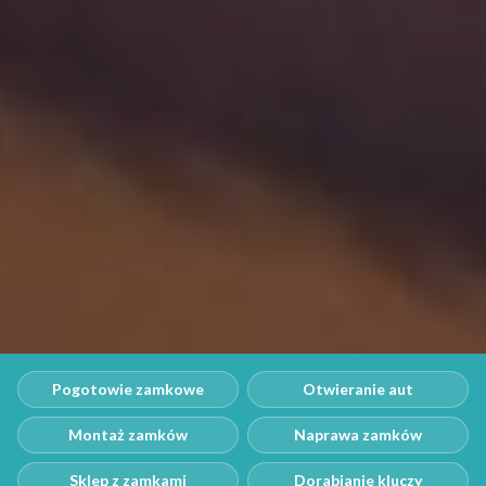
Pogotowie zamkowe
Otwieranie aut
Montaż zamków
Naprawa zamków
Sklep z zamkami
Dorabianie kluczy