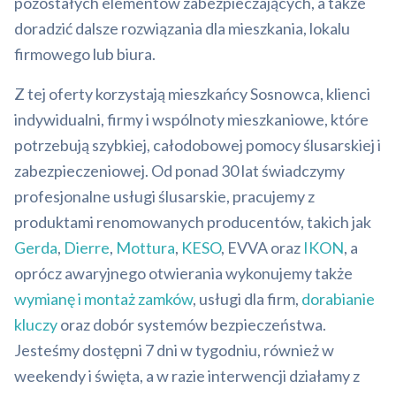
pozostałych elementów zabezpieczających, a także
doradzić dalsze rozwiązania dla mieszkania, lokalu
firmowego lub biura.
Z tej oferty korzystają mieszkańcy Sosnowca, klienci
indywidualni, firmy i wspólnoty mieszkaniowe, które
potrzebują szybkiej, całodobowej pomocy ślusarskiej i
zabezpieczeniowej. Od ponad 30 lat świadczymy
profesjonalne usługi ślusarskie, pracujemy z
produktami renomowanych producentów, takich jak
Gerda
,
Dierre
,
Mottura
,
KESO
, EVVA oraz
IKON
, a
oprócz awaryjnego otwierania wykonujemy także
wymianę i montaż zamków
, usługi dla firm,
dorabianie
kluczy
oraz dobór systemów bezpieczeństwa.
Jesteśmy dostępni 7 dni w tygodniu, również w
weekendy i święta, a w razie interwencji działamy z