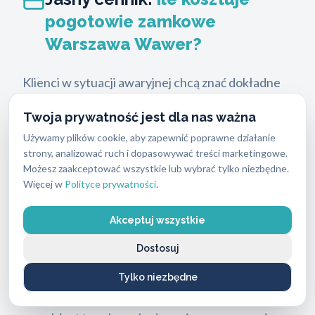
pogotowie zamkowe
Warszawa Wawer?
Klienci w sytuacji awaryjnej chcą znać dokładne
koszty przed rozpoczęciem pracy. Ukryte opłaty i
Twoja prywatność jest dla nas ważna
nagłe zmiany cen to praktyki, których unikamy.
Używamy plików cookie, aby zapewnić poprawne działanie
Nasz cennik jest w pełni transparentny.
strony, analizować ruch i dopasowywać treści marketingowe.
Podstawowe usługi zaczynają się już od
97
Możesz zaakceptować wszystkie lub wybrać tylko niezbędne.
złotych
. Ostateczna kwota zależy od rodzaju
Więcej w
Polityce prywatności
.
zamka, stopnia skomplikowania mechanizmu oraz
Akceptuj wszystkie
konieczności użycia specjalistycznych narzędzi
frezujących.
Dostosuj
Przed przystąpieniem do pracy technik dokonuje
Tylko niezbędne
oględzin i podaje całkowity koszt usługi. Jeśli