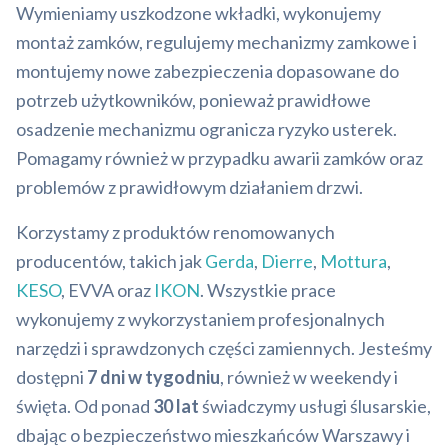
Wymieniamy uszkodzone wkładki, wykonujemy
montaż zamków, regulujemy mechanizmy zamkowe i
montujemy nowe zabezpieczenia dopasowane do
potrzeb użytkowników, ponieważ prawidłowe
osadzenie mechanizmu ogranicza ryzyko usterek.
Pomagamy również w przypadku awarii zamków oraz
problemów z prawidłowym działaniem drzwi.
Korzystamy z produktów renomowanych
producentów, takich jak
Gerda
,
Dierre
,
Mottura
,
KESO
, EVVA oraz
IKON
. Wszystkie prace
wykonujemy z wykorzystaniem profesjonalnych
narzędzi i sprawdzonych części zamiennych. Jesteśmy
dostępni
7 dni w tygodniu
, również w weekendy i
święta. Od ponad
30 lat
świadczymy usługi ślusarskie,
dbając o bezpieczeństwo mieszkańców Warszawy i