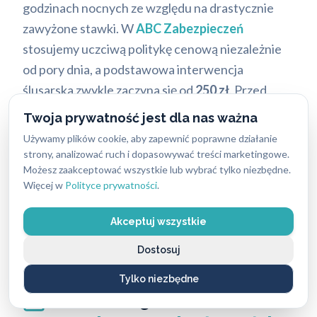
godzinach nocnych ze względu na drastycznie
zawyżone stawki. W
ABC Zabezpieczeń
stosujemy uczciwą politykę cenową niezależnie
od pory dnia, a podstawowa interwencja
ślusarska zwykle zaczyna się od
250 zł
. Przed
przystąpieniem do jakichkolwiek działań technik
Twoja prywatność jest dla nas ważna
ocenia sytuację i informuje o całkowitym koszcie
Używamy plików cookie, aby zapewnić poprawne działanie
usługi. Taka procedura eliminuje nieprzyjemne
strony, analizować ruch i dopasowywać treści marketingowe.
Możesz zaakceptować wszystkie lub wybrać tylko niezbędne.
niespodzianki przy rozliczeniu. Przejrzyste zasady
Więcej w
Polityce prywatności
.
finansowe oraz różne metody płatności
zapewniają klientom bezpieczeństwo i wygodę na
Akceptuj wszystkie
każdym etapie realizacji usługi.
Dostosuj
Tylko niezbędne
Cennik usług ślusarskich
i