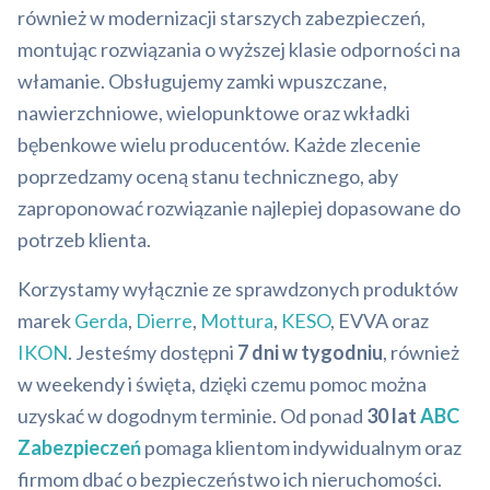
również w modernizacji starszych zabezpieczeń,
montując rozwiązania o wyższej klasie odporności na
włamanie. Obsługujemy zamki wpuszczane,
nawierzchniowe, wielopunktowe oraz wkładki
bębenkowe wielu producentów. Każde zlecenie
poprzedzamy oceną stanu technicznego, aby
zaproponować rozwiązanie najlepiej dopasowane do
potrzeb klienta.
Korzystamy wyłącznie ze sprawdzonych produktów
marek
Gerda
,
Dierre
,
Mottura
,
KESO
, EVVA oraz
IKON
. Jesteśmy dostępni
7 dni w tygodniu
, również
w weekendy i święta, dzięki czemu pomoc można
uzyskać w dogodnym terminie. Od ponad
30 lat
ABC
Zabezpieczeń
pomaga klientom indywidualnym oraz
firmom dbać o bezpieczeństwo ich nieruchomości.