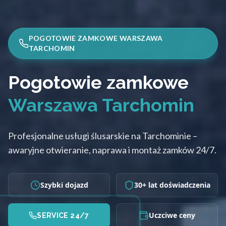
POGOTOWIE ZAMKOWE WARSZAWA
TARCHOMIN
Pogotowie zamkowe
Warszawa Tarchomin
Profesjonalne usługi ślusarskie na Tarchominie –
awaryjne otwieranie, naprawa i montaż zamków 24/7.
Szybki dojazd
30+ lat doświadczenia
Uczciwe ceny
SERVICE 24/7