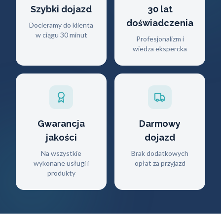
Szybki dojazd
30 lat
doświadczenia
Docieramy do klienta
w ciągu 30 minut
Profesjonalizm i
wiedza ekspercka
Gwarancja
Darmowy
jakości
dojazd
Na wszystkie
Brak dodatkowych
wykonane usługi i
opłat za przyjazd
produkty