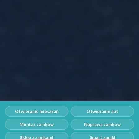
Otwieranie mieszkań
Otwieranie aut
Montaż zamków
Naprawa zamków
Sklep z zamkami
Smart zamki