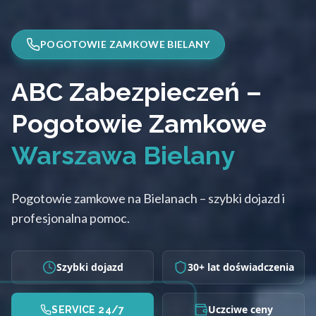
POGOTOWIE ZAMKOWE BIELANY
ABC Zabezpieczeń –
Pogotowie Zamkowe
Warszawa Bielany
Pogotowie zamkowe na Bielanach – szybki dojazd i
profesjonalna pomoc.
Szybki dojazd
30+ lat doświadczenia
Uczciwe ceny
SERVICE 24/7