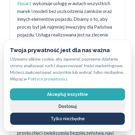
ślusarz
wykonuje usługę w autach wszystkich
marek i modeli bez uszkodzenia zamków oraz
innych elementów pojazdu. Dbamy o to, aby
proces był jak najmniej inwazyjny dla Państwa
pojazdu. Usługa realizowana jest na zlecenie
właściciela pojazdu lub uprawnionego
Twoja prywatność jest dla nas ważna
użytkownika.
Używamy plików cookie, aby zapewnić poprawne działanie
strony, analizować ruch i dopasowywać treści marketingowe.
Możesz zaakceptować wszystkie lub wybrać tylko niezbędne.
Więcej w
Polityce prywatności
.
Montaż i wymiana zamków
–
bezpieczeństwo przede
Akceptuj wszystkie
wszystkim
Dostosuj
W ABC Zabezpieczeń oferujemy kompleksowe
usługi w zakresie montażu i wymiany zamków.
Tylko niezbędne
Czy to po włamaniu, przeprowadzce, czy po
prostu chęci zwiększenia bezpieczeństwa, nasi