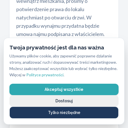
wewnątrz mieszkania, prosimy o
potwierdzenie prawa do lokalu
natychmiast po otwarciu drzwi. W
przypadku wynajmu przydatna będzie
umowa najmu podpisana z właścicielem.
Czasami konieczna jest obecność sąsiada,
Twoja prywatność jest dla nas ważna
który potwierdzi tożsamość lokatora. W
Używamy plików cookie, aby zapewnić poprawne działanie
sytuacjach spornych lub przy całkowitym
strony, analizować ruch i dopasowywać treści marketingowe.
braku dokumentów współpracujemy z
Możesz zaakceptować wszystkie lub wybrać tylko niezbędne.
lokalną policją.
Więcej w
Polityce prywatności
.
Taka rygorystyczna procedura chroni
Akceptuj wszystkie
prawowitych właścicieli nieruchomości
Dostosuj
przed próbami nielegalnego wtargnięcia.
Tylko niezbędne