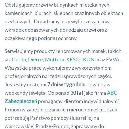
Obsługujemy drzwi w budynkach mieszkalnych,
kamienicach, biurach, sklepach oraz innych obiektach
użytkowych. Doradzamy przy wyborze zamków i
wkładek dopasowanych do rodzaju drzwi oraz
oczekiwanego poziomu ochrony.
Serwisujemy produkty renomowanych marek, takich
jak
Gerda
,
Dierre
,
Mottura
,
KESO
,
IKON
oraz EVVA.
Wszystkie prace wykonujemy z wykorzystaniem
profesjonalnych narzędzi i sprawdzonych części.
Jesteśmy dostępni
7 dni w tygodniu
, również w
weekendy i święta. Od ponad
30 lat
jako firma
ABC
Zabezpieczeń
pomagamy klientom indywidualnym i
firmom w zabezpieczaniu ich nieruchomości. Jeżeli
potrzebują Państwo pomocy ślusarskiej na
warszawskiej Pradze-Północ, zapraszamy do