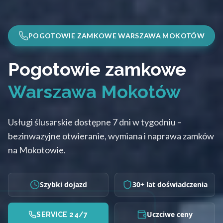
POGOTOWIE ZAMKOWE WARSZAWA MOKOTÓW
Pogotowie zamkowe
Warszawa Mokotów
Usługi ślusarskie dostępne 7 dni w tygodniu –
bezinwazyjne otwieranie, wymiana i naprawa zamków
na Mokotowie.
Szybki dojazd
30+ lat doświadczenia
Uczciwe ceny
SERVICE 24/7