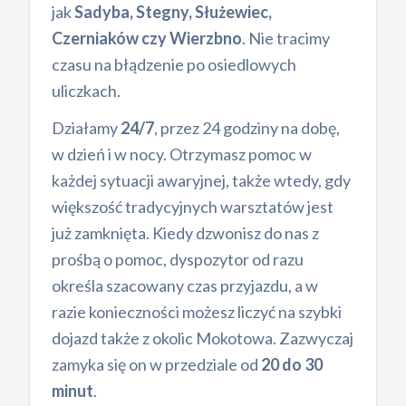
jak
Sadyba, Stegny, Służewiec,
Czerniaków czy Wierzbno
. Nie tracimy
czasu na błądzenie po osiedlowych
uliczkach.
Działamy
24/7
, przez 24 godziny na dobę,
w dzień i w nocy. Otrzymasz pomoc w
każdej sytuacji awaryjnej, także wtedy, gdy
większość tradycyjnych warsztatów jest
już zamknięta. Kiedy dzwonisz do nas z
prośbą o pomoc, dyspozytor od razu
określa szacowany czas przyjazdu, a w
razie konieczności możesz liczyć na szybki
dojazd także z okolic Mokotowa. Zazwyczaj
zamyka się on w przedziale od
20 do 30
minut
.