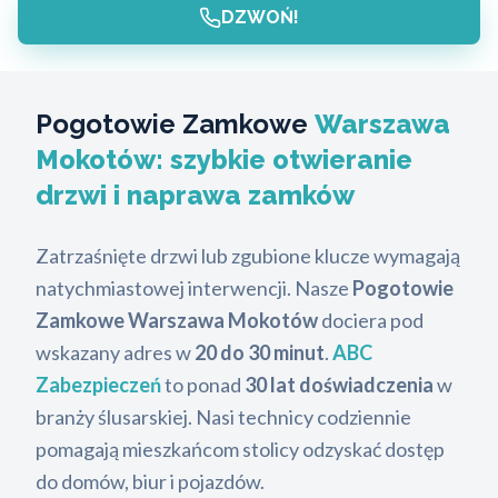
DZWOŃ!
Pogotowie Zamkowe
Warszawa
Mokotów: szybkie otwieranie
drzwi i naprawa zamków
Zatrzaśnięte drzwi lub zgubione klucze wymagają
natychmiastowej interwencji. Nasze
Pogotowie
Zamkowe Warszawa Mokotów
dociera pod
wskazany adres w
20 do 30 minut
.
ABC
Zabezpieczeń
to ponad
30 lat doświadczenia
w
branży ślusarskiej. Nasi technicy codziennie
pomagają mieszkańcom stolicy odzyskać dostęp
do domów, biur i pojazdów.