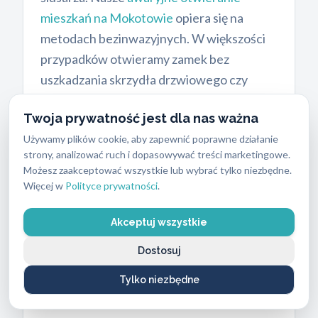
mieszkań na Mokotowie
opiera się na
metodach bezinwazyjnych. W większości
przypadków otwieramy zamek bez
uszkadzania skrzydła drzwiowego czy
ościeżnicy. Stosujemy specjalistyczne
Twoja prywatność jest dla nas ważna
wytrychy i narzędzia dekoderskie.
Używamy plików cookie, aby zapewnić poprawne działanie
Pozwalają one na precyzyjne
strony, analizować ruch i dopasowywać treści marketingowe.
manipulowanie mechanizmem. Po otwarciu
Możesz zaakceptować wszystkie lub wybrać tylko niezbędne.
drzwi często wystarczy jedynie wymienić
Więcej w
Polityce prywatności
.
samą wkładkę. Otwieramy również
skrzynki pocztowe, kłódki oraz sejfy, a
Akceptuj wszystkie
takie metody ograniczają ryzyko szkód.
Dostosuj
Bezinwazyjne otwieranie
Tylko niezbędne
samochodów