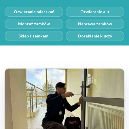
Otwieranie mieszkań
Otwieranie aut
Montaż zamków
Naprawa zamków
Sklep z zamkami
Dorabianie kluczy