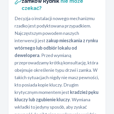
zamków Rybnik
nie może
czekać?
Decyzja o instalacji nowego mechanizmu
rzadko jest podyktowana przypadkiem.
Najczęstszym powodem naszych
interwencji jest
zakup mieszkania z rynku
wtórnego lub odbiór lokalu od
dewelopera
. Przed wymianą
przeprowadzamy krótką konsultację, która
obejmuje określenie typu drzwi i zamka. W
takich sytuacjach nigdy nie masz pewności,
kto posiada kopie kluczy. Drugim
krytycznym momentem jest
kradzież pęku
kluczy lub zgubienie kluczy
. Wymiana
wkładki to jedyny sposób, aby zyskać