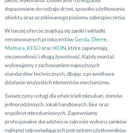
jakość wykonania. Dobieramy rozwiązania
dopasowane do rodzaju drzwi, sposobu użytkowania
obiektu oraz oczekiwanego poziomu zabezpieczenia.
W naszej ofercie znajdują się zamki i wkładki
renomowanych producentów
Gerda
,
Dierre
,
Mottura
,
KESO
oraz
IKON
, które zapewniają
niezawodność i długą żywotność. Każdy montaż
wykonujemy z zachowaniem najwyższych
standardów technicznych, dbając o prawidłowe
działanie wszystkich elementów mechanizmu.
Świadczymy usługi dla właścicieli mieszkań, domów
jednorodzinnych, lokali handlowych, biur oraz
wspólnot mieszkaniowych. Zapewniamy
profesjonalne doradztwo w zakresie wyboru zamków
najlepiej odpowiadających potrzebom użytkowników.