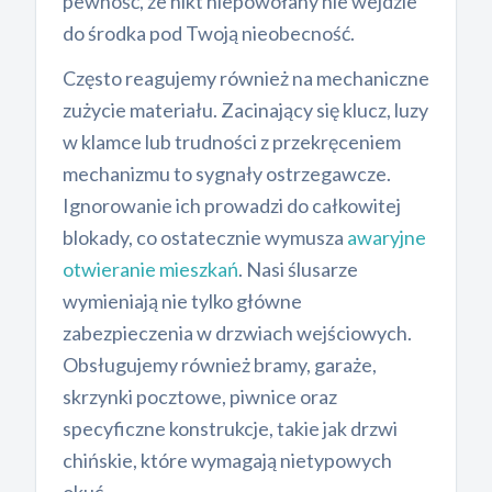
pewność, że nikt niepowołany nie wejdzie
do środka pod Twoją nieobecność.
Często reagujemy również na mechaniczne
zużycie materiału. Zacinający się klucz, luzy
w klamce lub trudności z przekręceniem
mechanizmu to sygnały ostrzegawcze.
Ignorowanie ich prowadzi do całkowitej
blokady, co ostatecznie wymusza
awaryjne
otwieranie mieszkań
. Nasi ślusarze
wymieniają nie tylko główne
zabezpieczenia w drzwiach wejściowych.
Obsługujemy również bramy, garaże,
skrzynki pocztowe, piwnice oraz
specyficzne konstrukcje, takie jak drzwi
chińskie, które wymagają nietypowych