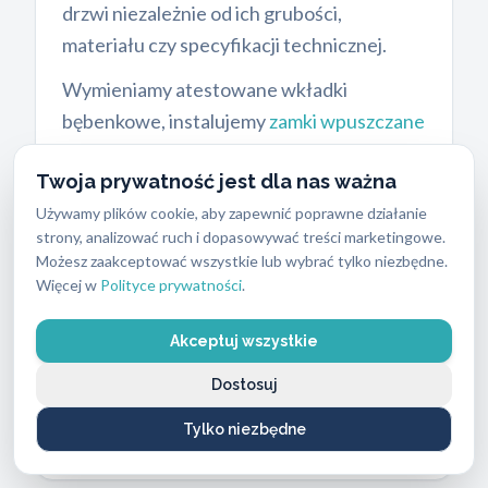
drzwi niezależnie od ich grubości,
materiału czy specyfikacji technicznej.
Wymieniamy atestowane wkładki
bębenkowe, instalujemy
zamki wpuszczane
ukryte w skrzydle drzwiowym oraz
Twoja prywatność jest dla nas ważna
montujemy dodatkowe zamki
Używamy plików cookie, aby zapewnić poprawne działanie
nawierzchniowe. Wkładki bębenkowe z
strony, analizować ruch i dopasowywać treści marketingowe.
certyfikatem, zgodnym z normą PN-EN
Możesz zaakceptować wszystkie lub wybrać tylko niezbędne.
1303:2007, chronią przed rozwierceniem i
Więcej w
Polityce prywatności
.
metodą bumpingu. Zamki wpuszczane
stanowią główny rygiel, a modele
Akceptuj wszystkie
nawierzchniowe dają dodatkowy punkt
Dostosuj
oporu i pozwalają na szybkie zamknięcie
Tylko niezbędne
drzwi od wewnątrz bez użycia klucza.