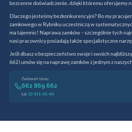
bezcenne doświadczenie, dzięki któremu oferujemy naj
Dlaczego jesteśmy bezkonkurencyjni? Bo my pracujemy
zamkowego w Rybniku uczestniczą w systematycznych s
ma tajemnic! Naprawa zamków – szczególnie tych naj
nasi pracownicy posiadają także specjalistyczne na
Jeśli dbasz o bezpieczeństwo swoje i swoich najbli
662 i umów się na naprawę zamków z jednym z naszyc
Zadzwoń teraz
662 869 662
lub
32 411-01-40