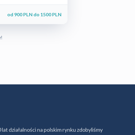
od 900 PLN do 1500 PLN
e!
lat działalności na polskim rynku zdobyliśmy