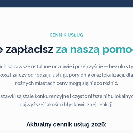
CENNIK USŁUG
le zapłacisz
za naszą pomo
ch są zawsze ustalane uczciwie i przejrzyście — bez ukry
szt zależy od rodzaju usługi, pory dnia oraz lokalizacji, d
różnych miastach ceny mogą się nieco różnić.
stawki są stale konkurencyjne i często niższe niż u lokalny
najwyższej jakości i błyskawicznej reakcji.
Aktualny cennik usług 2026: