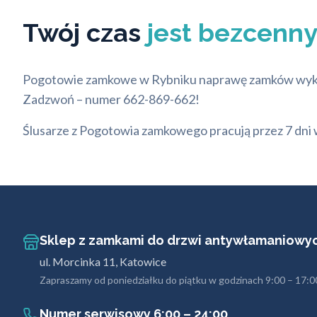
Twój czas
jest bezcenn
Pogotowie zamkowe w Rybniku naprawę zamków wykona w
Zadzwoń – numer 662-869-662!
Ślusarze z Pogotowia zamkowego pracują przez 7 dni w
Sklep z zamkami do drzwi antywłamaniowy
ul. Morcinka 11, Katowice
Zapraszamy od poniedziałku do piątku w godzinach 9:00 – 17:0
Numer serwisowy 6:00 – 24:00