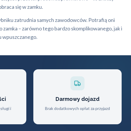
 obraca się w zamku.
niku zatrudnia samych zawodowców. Potrafią oni
 zamka – zarówno tego bardzo skomplikowanego, jak i
u wpuszczanego.
ści
Darmowy dojazd
ługi i
Brak dodatkowych opłat za przyjazd