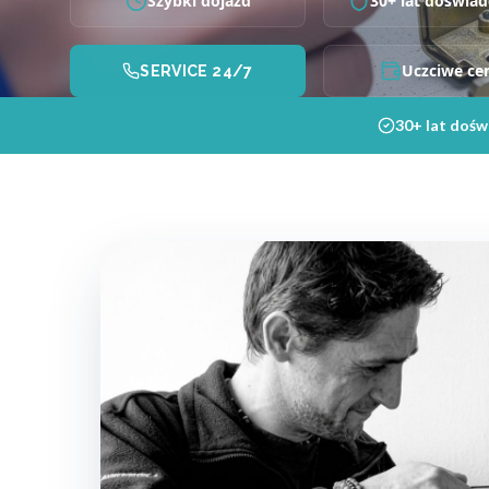
Szybki dojazd
30+ lat doświad
Uczciwe ce
SERVICE 24/7
30+ lat dośw