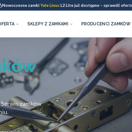
Nowoczesne zamki
Yale Linus
L2 Lite już dostępne – sprawdź ofert
OFERTA
SKLEPY Z ZAMKAMI
PRODUCENCI ZAMKÓW
mków
. Serwis zamków
iu.