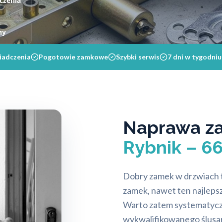
czenia
ny
iadczenia
Pogotowie zamkowe
Szybki serwis
7 dni w tygodniu
Naprawa z
Rybnik – 6
Dobry zamek w drzwiach 
zamek, nawet ten najlepszy,
Warto zatem systematycz
wykwalifikowanego ślusarz