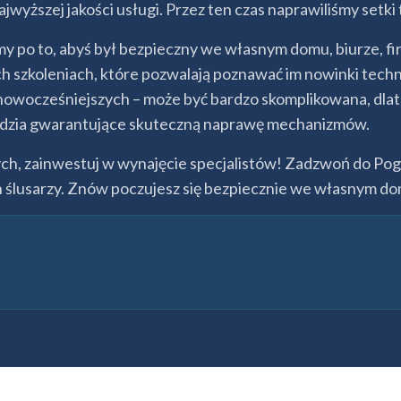
wyższej jakości usługi. Przez ten czas naprawiliśmy setki
 po to, abyś był bezpieczny we własnym domu, biurze, fi
zkoleniach, które pozwalają poznawać im nowinki technic
nowocześniejszych – może być bardzo skomplikowana, dlat
rzędzia gwarantujące skuteczną naprawę mechanizmów.
ższych, zainwestuj w wynajęcie specjalistów! Zadzwoń do
h ślusarzy. Znów poczujesz się bezpiecznie we własnym d