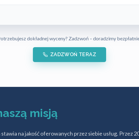
otrzebujesz dokładnej wyceny? Zadzwoń – doradzimy bezpłatni
ZADZWOŃ TERAZ
naszą misją
tawia na jakość oferowanych przez siebie usług. Przez 20 