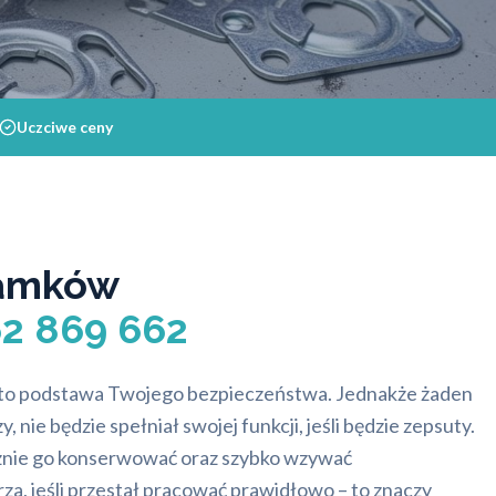
Uczciwe ceny
amków
62 869 662
to podstawa Twojego bezpieczeństwa. Jednakże żaden
 nie będzie spełniał swojej funkcji, jeśli będzie zepsuty.
nie go konserwować oraz szybko wzywać
a, jeśli przestał pracować prawidłowo – to znaczy