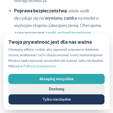
dostęp do kluczy.
Poprawa bezpieczeństwa:
wiele osób
decyduje się na
wymianę zamka
na model o
wyższym stopniu zabezpieczenia. Oferujemy
zaawansowane
zamki antywłamaniowe
renomowanych marek, takich jak
Keso
,
Gerda
Twoja prywatność jest dla nas ważna
czy
Mottura
.
Używamy plików cookie, aby zapewnić poprawne działanie
strony, analizować ruch i dopasowywać treści marketingowe.
Po włamaniu lub próbie włamania:
po takich
Możesz zaakceptować wszystkie lub wybrać tylko niezbędne.
traumatycznych wydarzeniach, wymiana
Więcej w
Polityce prywatności
.
uszkodzonych lub naruszonych zamków jest
priorytetem.
Akceptuj wszystkie
Dostosuj
W każdej z tych sytuacji, świadczymy szybką i
profesjonalną pomoc, zapewniając fachową
Tylko niezbędne
wymianę zamków w Gdyni.