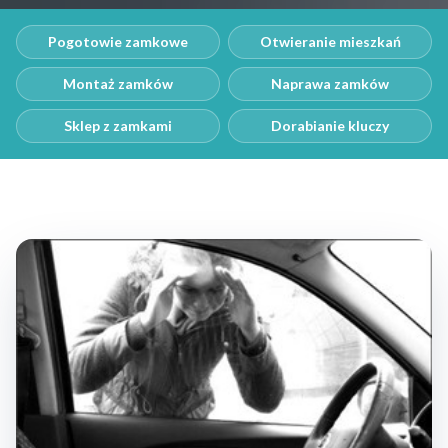
Pogotowie zamkowe
Otwieranie mieszkań
Montaż zamków
Naprawa zamków
Sklep z zamkami
Dorabianie kluczy