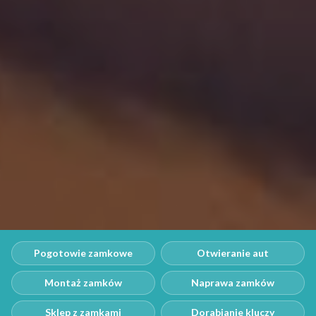
Pogotowie zamkowe
Otwieranie aut
Montaż zamków
Naprawa zamków
Sklep z zamkami
Dorabianie kluczy