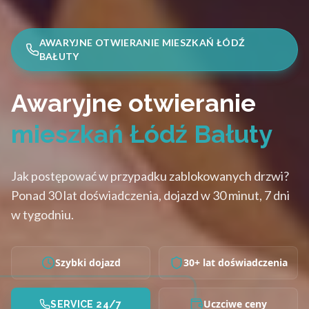
AWARYJNE OTWIERANIE MIESZKAŃ ŁÓDŹ
BAŁUTY
Awaryjne otwieranie
mieszkań Łódź Bałuty
Jak postępować w przypadku zablokowanych drzwi?
Ponad 30 lat doświadczenia, dojazd w 30 minut, 7 dni
w tygodniu.
Szybki dojazd
30+ lat doświadczenia
Uczciwe ceny
SERVICE 24/7