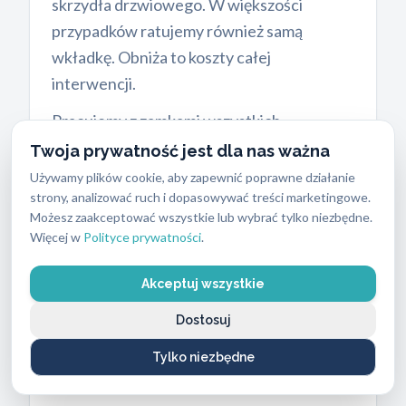
skrzydła drzwiowego. W większości
przypadków ratujemy również samą
wkładkę. Obniża to koszty całej
interwencji.
Pracujemy z zamkami wszystkich
wiodących producentów, dobierając
Twoja prywatność jest dla nas ważna
odpowiednie materiały i elementy
Używamy plików cookie, aby zapewnić poprawne działanie
strony, analizować ruch i dopasowywać treści marketingowe.
serwisowe. Otwieramy standardowe zamki
Możesz zaakceptować wszystkie lub wybrać tylko niezbędne.
oraz zaawansowane mechanizmy marek
Więcej w
Polityce prywatności
.
Gerda
,
Dierre
czy
Mottura
. Klasa
bezpieczeństwa zamka wpływa na czas
Akceptuj wszystkie
potrzebny do jego otwarcia. Zamki
Dostosuj
antywłamaniowe o najwyższej klasie
odporności wymagają zastosowania
Tylko niezbędne
specjalistycznych technik.