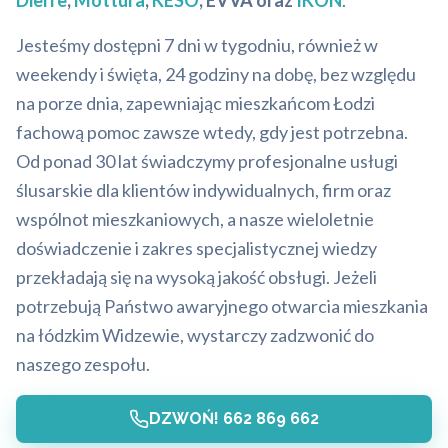
Dierre
,
Mottura
,
KESO
, EVVA oraz
IKON
.
Jesteśmy dostępni 7 dni w tygodniu, również w
weekendy i święta, 24 godziny na dobę, bez względu
na porze dnia, zapewniając mieszkańcom Łodzi
fachową pomoc zawsze wtedy, gdy jest potrzebna.
Od ponad 30 lat świadczymy profesjonalne usługi
ślusarskie dla klientów indywidualnych, firm oraz
wspólnot mieszkaniowych, a nasze wieloletnie
doświadczenie i zakres specjalistycznej wiedzy
przekładają się na wysoką jakość obsługi. Jeżeli
potrzebują Państwo awaryjnego otwarcia mieszkania
na łódzkim Widzewie, wystarczy zadzwonić do
naszego zespołu.
DZWOŃ! 662 869 662