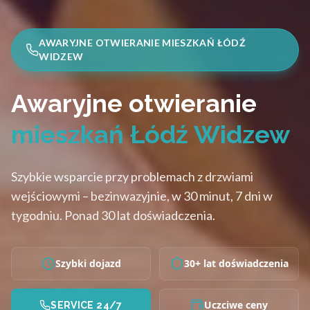
AWARYJNE OTWIERANIE MIESZKAŃ ŁÓDŹ
WIDZEW
Awaryjne otwieranie
mieszkań Łódź Widzew
Szybkie wsparcie przy problemach z drzwiami
wejściowymi – bezinwazyjnie, w 30 minut, 7 dni w
tygodniu. Ponad 30 lat doświadczenia.
Szybki dojazd
30+ lat doświadczenia
Uczciwe ceny
SERVICE 24/7