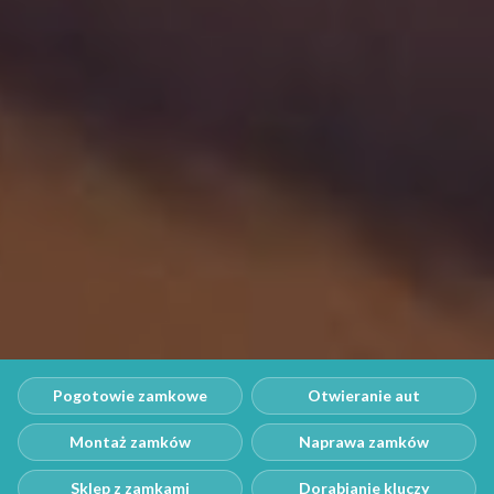
Pogotowie zamkowe
Otwieranie aut
Montaż zamków
Naprawa zamków
Sklep z zamkami
Dorabianie kluczy