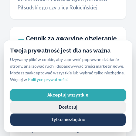
Piłsudskiego czy ulicy Rokicińskiej.
Cennik za awaryjne otwieranie
mieszkań Łódź Widzew
Twoja prywatność jest dla nas ważna
Koszty usług ślusarskich zależą od pory
Używamy plików cookie, aby zapewnić poprawne działanie
strony, analizować ruch i dopasowywać treści marketingowe.
dnia oraz stopnia skomplikowania
Możesz zaakceptować wszystkie lub wybrać tylko niezbędne.
mechanizmu, bez względu na typ
Więcej w
Polityce prywatności
.
zgłoszenia. Standardowa stawka za
awaryjne otwieranie mieszkań Łódź
Akceptuj wszystkie
Widzew w dni robocze między godziną 7:00
Dostosuj
a 20:00 wynosi 250 PLN. Interwencje
Tylko niezbędne
wieczorne od 20:00 do 23:00 wiążą się z
opłatą 300 PLN. Praca w godzinach