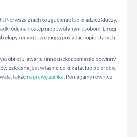
 Pierwsza z nich to zgubienie lub kradzież kluczy.
kładki odcina dostęp niepowołanym osobom. Drugi
lub ekipy remontowe mogą posiadać kopie starych
wie obrotu, awarie i inne uszkodzenia nie powinny
 zalecana jest właśnie co kilka lat lub po próbie
zwala, także
naprawę zamka
. Pomagamy również