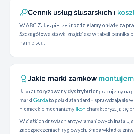
Cennik usług ślusarskich i
kosz
W ABC Zabezpieczeń
rozdzielamy opłatę za pr
Szczegółowe stawki znajdziesz w tabeli cennika p
na miejscu.
Jakie marki zamków
montujemy
Jako
autoryzowany dystrybutor
pracujemy na p
marki
Gerda
to polski standard – sprawdzają się w
niemieckie mechanizmy
Ikon
charakteryzują się 
W ciężkich drzwiach antywłamaniowych instalu
zabezpieczeniach ryglowych. Słaba wkładka zniwe