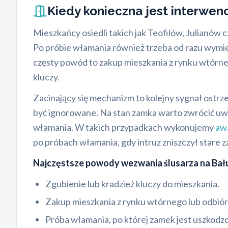
Kiedy konieczna jest interwen
Mieszkańcy osiedli takich jak Teofilów, Julianów 
Po próbie włamania również trzeba od razu wymi
częsty powód to zakup mieszkania z rynku wtórne
kluczy.
Zacinający się mechanizm to kolejny sygnał ostrze
być ignorowane. Na stan zamka warto zwrócić uwagę
włamania. W takich przypadkach wykonujemy
aw
po próbach włamania, gdy intruz zniszczył stare 
Najczęstsze powody wezwania ślusarza na Bał
Zgubienie lub kradzież kluczy do mieszkania.
Zakup mieszkania z rynku wtórnego lub odbiór
Próba włamania, po której zamek jest uszkodz