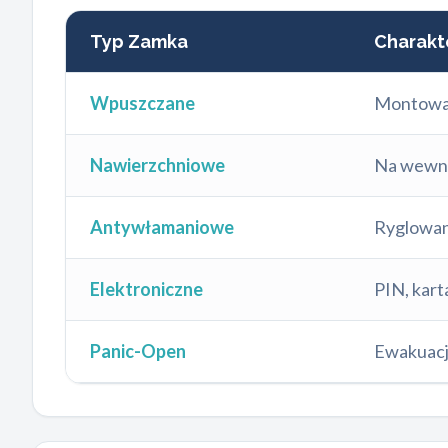
Typ Zamka
Charakt
Wpuszczane
Montowan
Nawierzchniowe
Na wewnę
Antywłamaniowe
Ryglowan
Elektroniczne
PIN, kart
Panic-Open
Ewakuacj