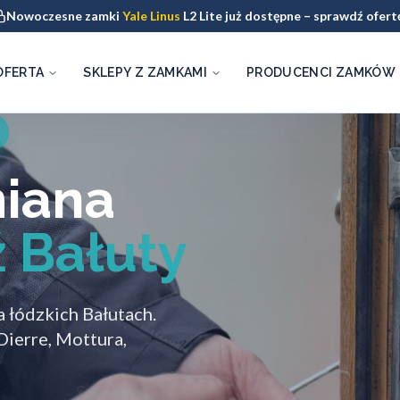
Nowoczesne zamki
Yale Linus
L2 Lite już dostępne – sprawdź ofert
OFERTA
SKLEPY Z ZAMKAMI
PRODUCENCI ZAMKÓW
miana
 Bałuty
 łódzkich Bałutach.
Dierre, Mottura,