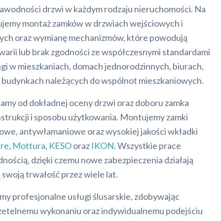
zawodności drzwi w każdym rodzaju nieruchomości. Na
ujemy montaż zamków w drzwiach wejściowych i
ych oraz wymianę mechanizmów, które powodują
awarii lub brak zgodności ze współczesnymi standardami
ugi w mieszkaniach, domach jednorodzinnych, biurach,
z budynkach należących do wspólnot mieszkaniowych.
amy od dokładnej oceny drzwi oraz doboru zamka
strukcji i sposobu użytkowania. Montujemy zamki
owe, antywłamaniowe oraz wysokiej jakości wkładki
rre
,
Mottura
,
KESO
oraz
IKON
. Wszystkie prace
nością, dzięki czemu nowe zabezpieczenia działają
 swoją trwałość przez wiele lat.
y profesjonalne usługi ślusarskie, zdobywając
 rzetelnemu wykonaniu oraz indywidualnemu podejściu