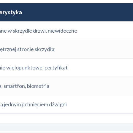
erystyka
e w skrzydle drzwi, niewidoczne
trznej stronie skrzydła
ie wielopunktowe, certyfikat
a, smartfon, biometria
a jednym pchnięciem dźwigni