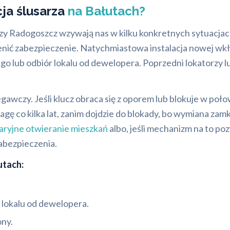
cja ślusarza
na Bałutach?
czy Radogoszcz wzywają nas w kilku konkretnych sytuacjach.
enić zabezpieczenie. Natychmiastowa instalacja nowej w
go lub odbiór lokalu od dewelopera. Poprzedni lokatorzy 
gawczy. Jeśli klucz obraca się z oporem lub blokuje w poło
 co kilka lat, zanim dojdzie do blokady, bo wymiana zamków
aryjne otwieranie mieszkań
albo, jeśli mechanizm na to po
zabezpieczenia.
utach:
 lokalu od dewelopera.
ony.