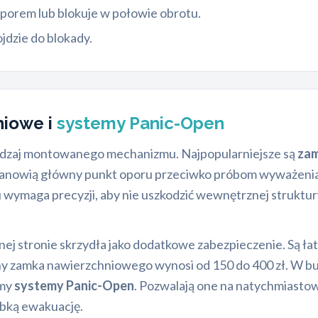
 oporem lub blokuje w połowie obrotu.
jdzie do blokady.
niowe i
systemy Panic-Open
odzaj montowanego mechanizmu. Najpopularniejsze są
zam
 Stanowią główny punkt oporu przeciwko próbom wyważenia
wymaga precyzji, aby nie uszkodzić wewnętrznej struktur
ej stronie skrzydła jako dodatkowe zabezpieczenie. Są ła
ny zamka nawierzchniowego wynosi od 150 do 400 zł. W bu
emy
systemy Panic-Open
. Pozwalają one na natychmiasto
zybką ewakuację.