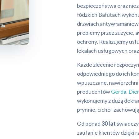
bezpieczeństwa oraz nie
łódzkich Bałutach wykon
drzwiach antywłamaniow
problemy przez zużycie, 
ochrony. Realizujemy usł
lokalach usługowych ora
Każde zlecenie rozpoczyn
odpowiedniego do ich kon
wpuszczane, nawierzchni
producentów
Gerda
,
Die
wykonujemy z dużą dokład
płynnie, cicho i zachowują
Od ponad
30 lat
świadczym
zaufanie klientów dzięki