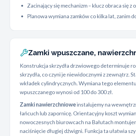
Zacinający się mechanizm – klucz obraca się z
Planowa wymiana zamków co kilka lat, zanim do
Zamki wpuszczane, nawierzch
Konstrukcja skrzydła drzwiowego determinuje r
skrzydła, co czyni je niewidocznymi z zewnątrz.
wkładek cylindrycznych. Wymiana tego elementu 
wpuszczanego wynosi od 100 do 300 zł.
Zamki nawierzchniowe
instalujemy na wewnętrzn
łańcuch lub zapornicę. Orientacyjny koszt wymia
nowoczesnych biurowcach na Bałutach montuj
naciśnięcie długiej dźwigni. Funkcja ta ułatwia s