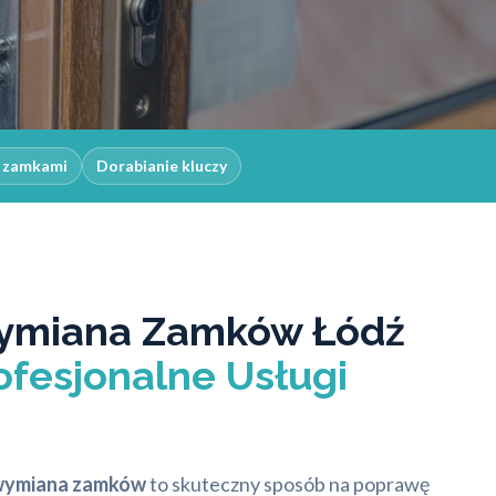
z zamkami
Dorabianie kluczy
Wymiana Zamków Łódź
ofesjonalne Usługi
 wymiana zamków
to skuteczny sposób na poprawę