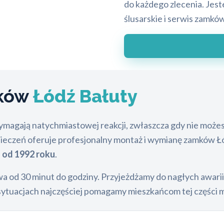
do każdego zlecenia. Jest
ślusarskie i serwis zamkó
mków
Łódź Bałuty
magają natychmiastowej reakcji, zwłaszcza gdy nie możesz
czeń oferuje profesjonalny montaż i wymianę zamków Łódź
u
od 1992 roku
.
a od 30 minut do godziny. Przyjeżdżamy do nagłych awari
sytuacjach najczęściej pomagamy mieszkańcom tej części m