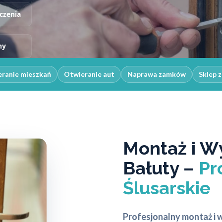
czenia
ny
ranie mieszkań
Otwieranie aut
Naprawa zamków
Sklep 
Montaż i 
Bałuty –
Pr
Ślusarskie
Profesjonalny montaż i