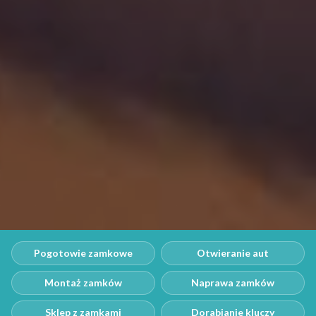
Pogotowie zamkowe
Otwieranie aut
Montaż zamków
Naprawa zamków
Sklep z zamkami
Dorabianie kluczy