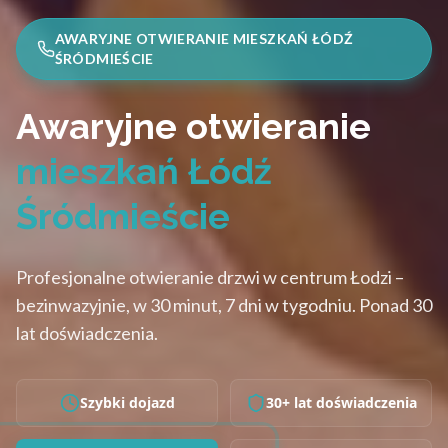
AWARYJNE OTWIERANIE MIESZKAŃ ŁÓDŹ
ŚRÓDMIEŚCIE
Awaryjne otwieranie
mieszkań Łódź
Śródmieście
Profesjonalne otwieranie drzwi w centrum Łodzi –
bezinwazyjnie, w 30 minut, 7 dni w tygodniu. Ponad 30
lat doświadczenia.
Szybki dojazd
30+ lat doświadczenia