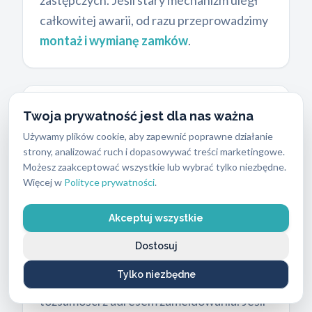
zastępczych. Jeśli stary mechanizm uległ
całkowitej awarii, od razu przeprowadzimy
montaż i wymianę zamków
.
Procedura weryfikacji przed
Twoja prywatność jest dla nas ważna
otwarciem drzwi
Używamy plików cookie, aby zapewnić poprawne działanie
strony, analizować ruch i dopasowywać treści marketingowe.
Bezpieczeństwo mienia naszych klientów
Możesz zaakceptować wszystkie lub wybrać tylko niezbędne.
to absolutny priorytet. Zanim
Więcej w
Polityce prywatności
.
rozpoczniemy awaryjne otwieranie
Akceptuj wszystkie
mieszkań, musimy potwierdzić prawo
zleceniodawcy do przebywania w danym
Dostosuj
lokalu. Technik poprosi o okazanie dowodu
Tylko niezbędne
osobistego lub innego dokumentu
tożsamości z adresem zameldowania. Jeśli