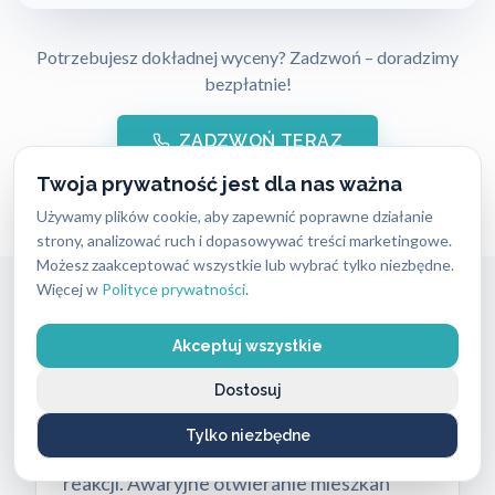
Potrzebujesz dokładnej wyceny? Zadzwoń – doradzimy
bezpłatnie!
ZADZWOŃ TERAZ
Twoja prywatność jest dla nas ważna
Używamy plików cookie, aby zapewnić poprawne działanie
strony, analizować ruch i dopasowywać treści marketingowe.
Możesz zaakceptować wszystkie lub wybrać tylko niezbędne.
Więcej w
Polityce prywatności
.
Awaryjne Otwieranie Mieszkań
Akceptuj wszystkie
Warszawa Ursus
Dostosuj
Zatrzaśnięte drzwi lub zgubione klucze to
Tylko niezbędne
problem, który wymaga natychmiastowej
reakcji. Awaryjne otwieranie mieszkań