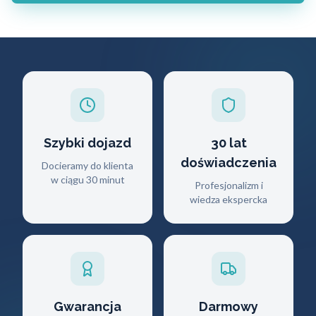
Szybki dojazd
30 lat
doświadczenia
Docieramy do klienta
w ciągu 30 minut
Profesjonalizm i
wiedza ekspercka
Gwarancja
Darmowy