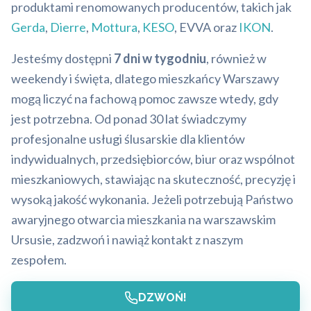
produktami renomowanych producentów, takich jak
Gerda
,
Dierre
,
Mottura
,
KESO
, EVVA oraz
IKON
.
Jesteśmy dostępni
7 dni w tygodniu
, również w
weekendy i święta, dlatego mieszkańcy Warszawy
mogą liczyć na fachową pomoc zawsze wtedy, gdy
jest potrzebna. Od ponad 30 lat świadczymy
profesjonalne usługi ślusarskie dla klientów
indywidualnych, przedsiębiorców, biur oraz wspólnot
mieszkaniowych, stawiając na skuteczność, precyzję i
wysoką jakość wykonania. Jeżeli potrzebują Państwo
awaryjnego otwarcia mieszkania na warszawskim
Ursusie, zadzwoń i nawiąż kontakt z naszym
zespołem.
DZWOŃ!