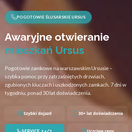
POGOTOWIE ŚLUSARSKIE URSUS
Awaryjne otwieranie
mieszkań Ursus
Pogotowie zamkowe na warszawskim Ursusie –
szybka pomoc przy zatrzaśniętych drzwiach,
zgubionych kluczach i uszkodzonych zamkach. 7 dni w
tygodniu, ponad 30 lat doświadczenia.
Szybki dojazd
30+ lat doświadczenia
Uczciwe ceny
SERVICE 24/7