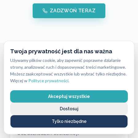
ZADZWOŃ TERAZ
Twoja prywatność jest dla nas ważna
Używamy plików cookie, aby zapewnić poprawne działanie
Awaryjne Otwieranie Mieszkań
strony, analizować ruch i dopasowywać treści marketingowe.
Możesz zaakceptować wszystkie lub wybrać tylko niezbędne.
Warszawa Żoliborz
Więcej w
Polityce prywatności
.
Zatrzaśnięte drzwi lub zgubione klucze
wymagają natychmiastowej interwencji
Akceptuj wszystkie
sprawdzonego
ślusarza
. Nasz zespół
Dostosuj
dociera na miejsce w 15 do 30 minut,
Tylko niezbędne
gwarantując bezinwazyjne otwarcie zamka
bez uszkodzeń ościeżnicy.