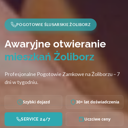
POGOTOWIE ŚLUSARSKIE ŻOLIBORZ
Awaryjne otwieranie
mieszkań Żoliborz
Profesjonalne Pogotowie Zamkowe na Żoliborzu – 7
dni w tygodniu.
Szybki dojazd
30+ lat doświadczenia
Uczciwe ceny
SERVICE 24/7