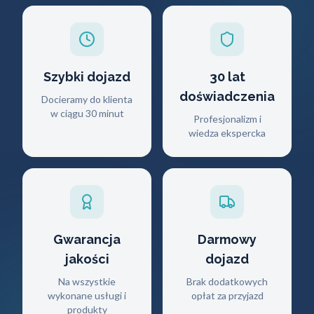
Szybki dojazd
30 lat
doświadczenia
Docieramy do klienta
w ciągu 30 minut
Profesjonalizm i
wiedza ekspercka
Gwarancja
Darmowy
jakości
dojazd
Na wszystkie
Brak dodatkowych
wykonane usługi i
opłat za przyjazd
produkty