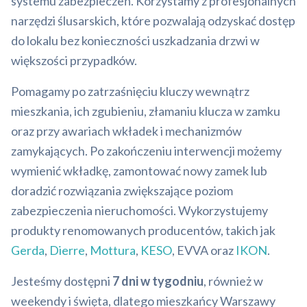
systemu zabezpieczeń. Korzystamy z profesjonalnych
narzędzi ślusarskich, które pozwalają odzyskać dostęp
do lokalu bez konieczności uszkadzania drzwi w
większości przypadków.
Pomagamy po zatrzaśnięciu kluczy wewnątrz
mieszkania, ich zgubieniu, złamaniu klucza w zamku
oraz przy awariach wkładek i mechanizmów
zamykających. Po zakończeniu interwencji możemy
wymienić wkładkę, zamontować nowy zamek lub
doradzić rozwiązania zwiększające poziom
zabezpieczenia nieruchomości. Wykorzystujemy
produkty renomowanych producentów, takich jak
Gerda
,
Dierre
,
Mottura
,
KESO
, EVVA oraz
IKON
.
Jesteśmy dostępni
7 dni w tygodniu
, również w
weekendy i święta, dlatego mieszkańcy Warszawy