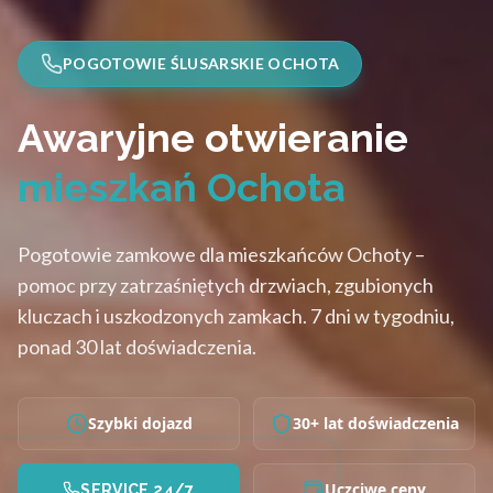
POGOTOWIE ŚLUSARSKIE OCHOTA
Awaryjne otwieranie
mieszkań Ochota
Pogotowie zamkowe dla mieszkańców Ochoty –
pomoc przy zatrzaśniętych drzwiach, zgubionych
kluczach i uszkodzonych zamkach. 7 dni w tygodniu,
ponad 30 lat doświadczenia.
Szybki dojazd
30+ lat doświadczenia
Uczciwe ceny
SERVICE 24/7