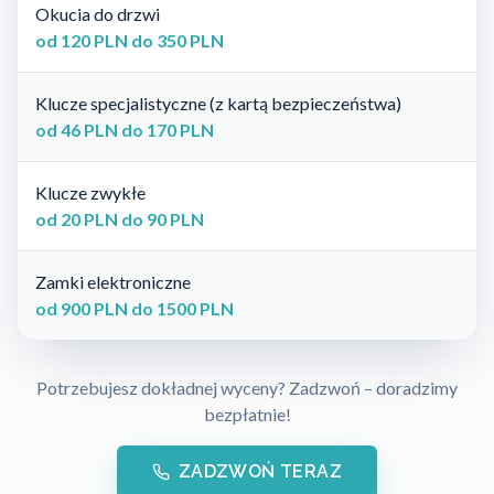
Okucia do drzwi
od 120 PLN do 350 PLN
Klucze specjalistyczne (z kartą bezpieczeństwa)
od 46 PLN do 170 PLN
Klucze zwykłe
od 20 PLN do 90 PLN
Zamki elektroniczne
od 900 PLN do 1500 PLN
Potrzebujesz dokładnej wyceny? Zadzwoń – doradzimy
bezpłatnie!
ZADZWOŃ TERAZ