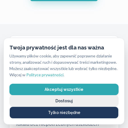
Awaryjne Otwieranie Mieszkań
Twoja prywatność jest dla nas ważna
Warszawa Ochota (Tel: 662
Używamy plików cookie, aby zapewnić poprawne działanie
869 662)
strony, analizować ruch i dopasowywać treści marketingowe.
Możesz zaakceptować wszystkie lub wybrać tylko niezbędne.
Zatrzaśnięte drzwi lub zgubione klucze to
Więcej w
Polityce prywatności
.
problem, który rozwiązujemy po zgłoszeniu
Akceptuj wszystkie
przez telefon, a dojazd na Ochotę zajmuje
zwykle około 20 minut. Jako licencjonowani
Dostosuj
specjaliści z firmy ABC Zabezpieczeń
Tylko niezbędne
gwarantujemy bezpieczne wejście do
lokalu bez niepotrzebnych uszkodzeń