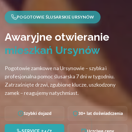
POGOTOWIE ŚLUSARSKIE URSYNÓW
Awaryjne otwieranie
mieszkań Ursynów
Pogotowie zamkowe na Ursynowie – szybka i
profesjonalna pomoc ślusarska 7 dni w tygodniu.
Zatrzaśnięte drzwi, zgubione klucze, uszkodzony
zamek – reagujemy natychmiast.
Szybki dojazd
30+ lat doświadczenia
Uczciwe ceny
SERVICE 24/7