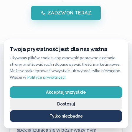
ZADZWOŃ TERAZ
Twoja prywatność jest dla nas ważna
Używamy plików cookie, aby zapewnić poprawne działanie
strony, analizować ruch i dopasowywać treści marketingowe.
Awaryjne Otwieranie Mieszkań
Możesz zaakceptować wszystkie lub wybrać tylko niezbędne.
Warszawa Ursynów
Więcej w
Polityce prywatności
.
Zatrzaśnięte drzwi to problem, który
Akceptuj wszystkie
rozwiązujemy w czasie od 15 do 30 minut.
Nasz
ślusarz Ursynów
przyjeżdża na
Dostosuj
miejsce o każdej porze dnia i nocy. ABC
Tylko niezbędne
Zabezpieczeń to lokalna firma
specjalizująca się w bezinwazyjnym