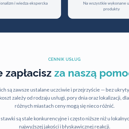
jonalizm i wiedza ekspercka
Na wszystkie wykonane us
produkty
CENNIK USŁUG
le zapłacisz
za naszą pomo
ch są zawsze ustalane uczciwie i przejrzyście — bez ukry
szt zależy od rodzaju usługi, pory dnia oraz lokalizacji, d
różnych miastach ceny mogą się nieco różnić.
stawki są stale konkurencyjne i często niższe niż u lokalny
najwyższej jakości i błyskawicznej reakcji.