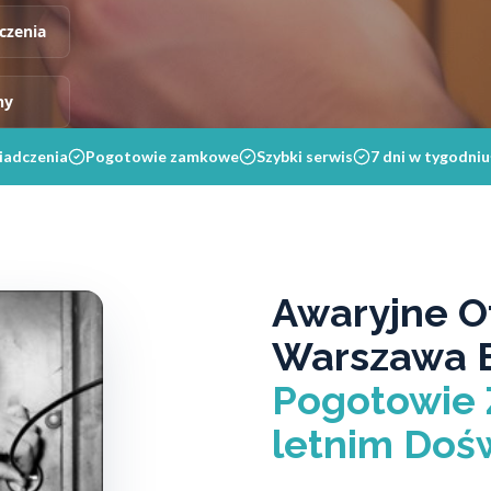
czenia
ny
iadczenia
Pogotowie zamkowe
Szybki serwis
7 dni w tygodniu
Awaryjne O
Warszawa B
Pogotowie 
letnim Doś