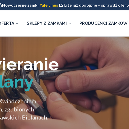
Nowoczesne zamki
Yale Linus
L2 Lite już dostępne – sprawdź ofert
OFERTA
SKLEPY Z ZAMKAMI
PRODUCENCI ZAMKÓW
ieranie
lany
oświadczeniem –
h, zgubionych
awskich Bielanach.