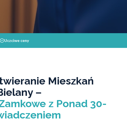
Uczciwe ceny
twieranie Mieszkań
ielany –
Zamkowe z Ponad 30-
wiadczeniem