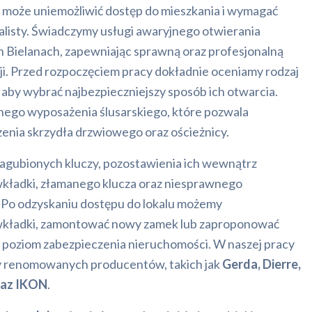
i może uniemożliwić dostęp do mieszkania i wymagać
jalisty. Świadczymy usługi awaryjnego otwierania
 Bielanach, zapewniając sprawną oraz profesjonalną
ji. Przed rozpoczęciem pracy dokładnie oceniamy rodzaj
, aby wybrać najbezpieczniejszy sposób ich otwarcia.
nego wyposażenia ślusarskiego, które pozwala
zenia skrzydła drzwiowego oraz ościeżnicy.
gubionych kluczy, pozostawienia ich wewnątrz
wkładki, złamanego klucza oraz niesprawnego
o odzyskaniu dostępu do lokalu możemy
wkładki, zamontować nowy zamek lub zaproponować
 poziom zabezpieczenia nieruchomości. W naszej pracy
 renomowanych producentów, takich jak
Gerda, Dierre,
raz IKON
.