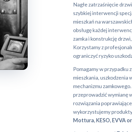
Nagłe zatrzaśnięcie drzw
szybkiej interwencji spec
mieszkań na warszawskich
obsługę każdej interwenc
zamka i konstrukcję drzwi
Korzystamy z profesjonal
ograniczyć ryzyko uszkod
Pomagamy w przypadku za
mieszkania, uszkodzenia 
mechanizmu zamkowego. P
przeprowadzić wymianę 
rozwiązania poprawiające
wykorzystujemy produkty
Mottura, KESO, EVVA o