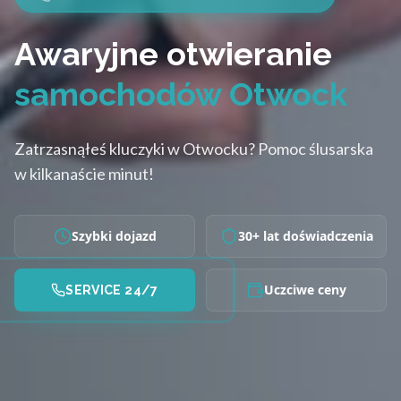
Awaryjne otwieranie
samochodów Otwock
Zatrzasnąłeś kluczyki w Otwocku? Pomoc ślusarska
w kilkanaście minut!
Szybki dojazd
30+ lat doświadczenia
Uczciwe ceny
SERVICE 24/7