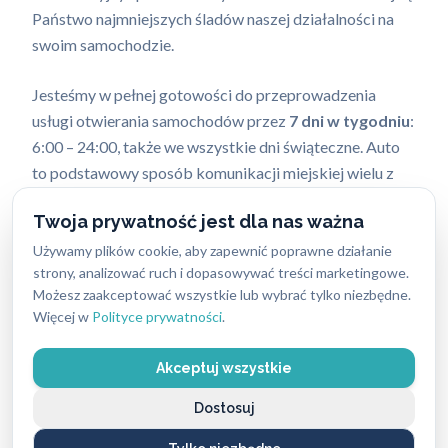
Państwo najmniejszych śladów naszej działalności na
swoim samochodzie.
Jesteśmy w pełnej gotowości do przeprowadzenia
usługi otwierania samochodów przez
7 dni w tygodniu
:
6:00 – 24:00, także we wszystkie dni świąteczne. Auto
to podstawowy sposób komunikacji miejskiej wielu z
naszych klientów – potrzebują go, aby móc realizować
Twoja prywatność jest dla nas ważna
często napięte plany dnia, załatwiać ważne sprawy,
spotykać się z rodziną lub znajomymi. Jeśli przytrafia im
Używamy plików cookie, aby zapewnić poprawne działanie
strony, analizować ruch i dopasowywać treści marketingowe.
się awaria zamków w pojeździe, nie mogą czekać na
Możesz zaakceptować wszystkie lub wybrać tylko niezbędne.
jego naprawę przez kilka dni. Na szczęście wiedzą na
Więcej w
Polityce prywatności
.
kim można zawsze polegać – na Pogotowiu ślusarskim
w Otwocku.
Akceptuj wszystkie
Teraz przekonaj się i Ty! Wystarczy, że zadzwonisz pod
Dostosuj
numer telefonu: 662-869-662, a błyskawicznie wyślemy