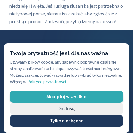
niedzielę i święta. Jeśli usługa ślusarska jest potrzebna o
nietypowej porze, nie musisz czekać, aby zgłosić się z
prośbą o pomoc. Zadzwoń, przybędziemy na pewno!
Twoja prywatność jest dla nas ważna
Używamy plików cookie, aby zapewnić poprawne działanie
strony, analizować ruch i dopasowywać treści marketingowe.
Szybki dojazd
30 lat
Możesz zaakceptować wszystkie lub wybrać tylko niezbędne.
Więcej w
Polityce prywatności
.
doświadczenia
Docieramy do klienta
w ciągu 30 minut
Profesjonalizm i
Akceptuj wszystkie
wiedza ekspercka
Dostosuj
Tylko niezbędne