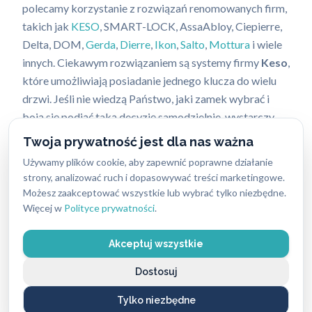
polecamy korzystanie z rozwiązań renomowanych firm,
takich jak
KESO
, SMART-LOCK, AssaAbloy, Ciepierre,
Delta, DOM,
Gerda
,
Dierre
,
Ikon
,
Salto
,
Mottura
i wiele
innych. Ciekawym rozwiązaniem są systemy firmy
Keso
,
które umożliwiają posiadanie jednego klucza do wielu
drzwi. Jeśli nie wiedzą Państwo, jaki zamek wybrać i
boją się podjąć taką decyzję samodzielnie, wystarczy
zapytać naszego specjalistę. Na pewno doradzi
Twoja prywatność jest dla nas ważna
odpowiednie rozwiązanie!
Używamy plików cookie, aby zapewnić poprawne działanie
strony, analizować ruch i dopasowywać treści marketingowe.
Działamy przez
7 dni w tygodniu
6:00 – 24:00.
Możesz zaakceptować wszystkie lub wybrać tylko niezbędne.
Dostępni jesteśmy także w niedziele i święta. Po
Więcej w
Polityce prywatności
.
otrzymaniu zgłoszenia na naszą infolinię: 662-869-662
zjawimy się niezwłocznie, jeśli
wymiana zamków
Akceptuj wszystkie
będzie niezbędna natychmiastowo lub punktualnie na
Dostosuj
wyznaczoną godzinę. Zapraszamy do skorzystania z
naszych usług!
Tylko niezbędne