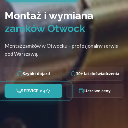
Montaż i wymiana
zamków Otwock
Montaż zamków w Otwocku – profesjonalny serwis
pod Warszawą.
Szybki dojazd
30+ lat doświadczenia
Uczciwe ceny
SERVICE 24/7