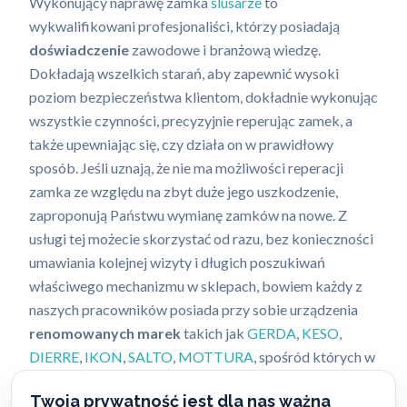
Wykonujący naprawę zamka
ślusarze
to
wykwalifikowani profesjonaliści, którzy posiadają
doświadczenie
zawodowe i branżową wiedzę.
Dokładają wszelkich starań, aby zapewnić wysoki
poziom bezpieczeństwa klientom, dokładnie wykonując
wszystkie czynności, precyzyjnie reperując zamek, a
także upewniając się, czy działa on w prawidłowy
sposób. Jeśli uznają, że nie ma możliwości reperacji
zamka ze względu na zbyt duże jego uszkodzenie,
zaproponują Państwu wymianę zamków na nowe. Z
usługi tej możecie skorzystać od razu, bez konieczności
umawiania kolejnej wizyty i długich poszukiwań
właściwego mechanizmu w sklepach, bowiem każdy z
naszych pracowników posiada przy sobie urządzenia
renomowanych marek
takich jak
GERDA
,
KESO
,
DIERRE
,
IKON
,
SALTO
,
MOTTURA
, spośród których w
trakcie wykonywania serwisu zamków dobierze
Twoja prywatność jest dla nas ważna
odpowiednie do modelu w Państwa drzwiach.