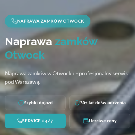
NAPRAWA ZAMKÓW OTWOCK
Naprawa
zamków
Otwock
Naprawa zamków w Otwocku – profesjonalny serwis
pod Warszawą.
Szybki dojazd
30+ lat doświadczenia
Uczciwe ceny
SERVICE 24/7