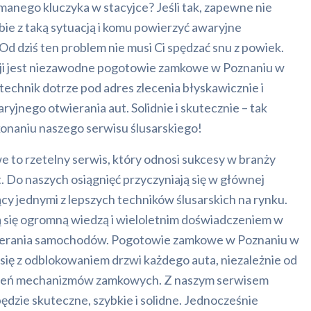
manego kluczyka w stacyjce? Jeśli tak, zapewne nie
obie z taką sytuacją i komu powierzyć awaryjne
d dziś ten problem nie musi Ci spędzać snu z powiek.
cji jest niezawodne pogotowie zamkowe w Poznaniu w
technik dotrze pod adres zlecenia błyskawicznie i
yjnego otwierania aut. Solidnie i skutecznie – tak
onaniu naszego serwisu ślusarskiego!
to rzetelny serwis, który odnosi sukcesy w branży
t. Do naszych osiągnięć przyczyniają się w głównej
ący jednymi z lepszych techników ślusarskich na rynku.
 się ogromną wiedzą i wieloletnim doświadczeniem w
ierania samochodów. Pogotowie zamkowe w Poznaniu w
się z odblokowaniem drzwi każdego auta, niezależnie od
eczeń mechanizmów zamkowych. Z naszym serwisem
ędzie skuteczne, szybkie i solidne. Jednocześnie