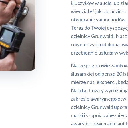
kluczyków w aucie lub zła
wiedziałeś jak poradzić s
otwieranie samochodów. O
Teraz do Twojej dyspozy
dzielnicy Grunwald! Nasz 
równie szybko dokona awar
przebiegnie usługa w wyk
Nasze pogotowie zamkowe 
ślusarskiej od ponad 20 la
mierze nasi eksperci, będ
Nasi fachowcy wyróżniają
zakresie awaryjnego otw
dzielnicy Grunwald upora 
marki i stopnia zabezpi
awaryjne otwieranie aut b