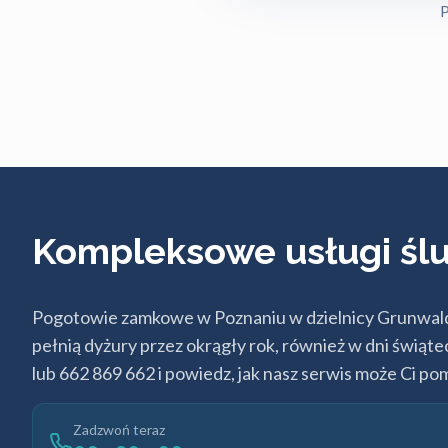
P
Kompleksowe usługi ślu
Pogotowie zamkowe w Poznaniu w dzielnicy Grunwald, c
pełnią dyżury przez okrągły rok, również w dni świąt
lub 662 869 662 i powiedz, jak nasz serwis może Ci p
Zadzwoń teraz