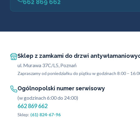
662 869 662
Sklep z zamkami do drzwi antywłamaniowy
ul. Murawa 37C/L5, Poznań
Zapraszamy od poniedziałku do piątku w godzinach 8:00 – 16:0
Ogólnopolski numer serwisowy
(w godzinach 6:00 do 24:00)
662 869 662
Sklep:
(61) 824-67-96