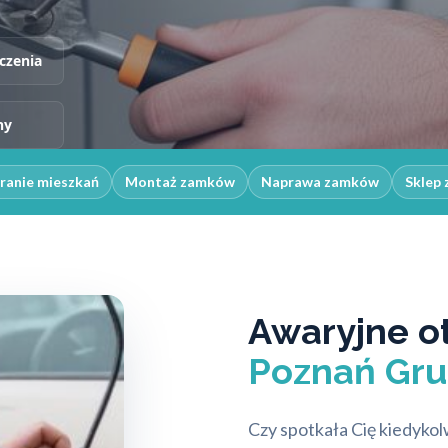
czenia
ny
ranie mieszkań
Montaż zamków
Naprawa zamków
Sklep 
Awaryjne o
Poznań Gru
Czy spotkała Cię kiedyko