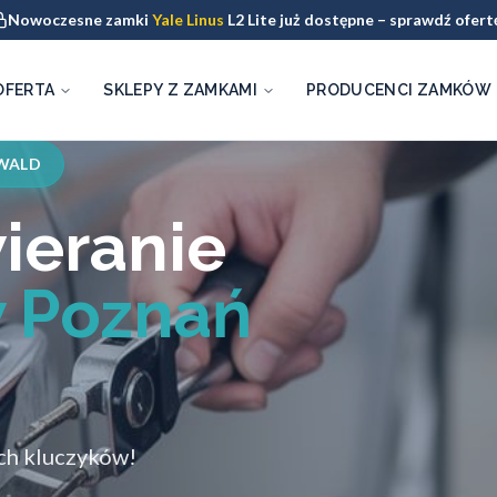
Nowoczesne zamki
Yale Linus
L2 Lite już dostępne – sprawdź ofert
OFERTA
SKLEPY Z ZAMKAMI
PRODUCENCI ZAMKÓW
WALD
ieranie
 Poznań
ych kluczyków!