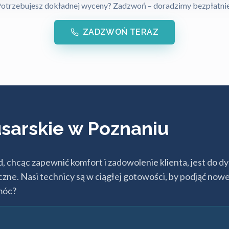
otrzebujesz dokładnej wyceny? Zadzwoń – doradzimy bezpłatni
ZADZWOŃ TERAZ
sarskie w Poznaniu
hcąc zapewnić komfort i zadowolenie klienta, jest do dys
eczne. Nasi technicy są w ciągłej gotowości, by podjąć no
omóc?