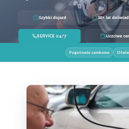
Szybki dojazd
30+ lat doświad
Uczciwe ce
SERVICE 24/7
Pogotowie zamkowe
Otwie