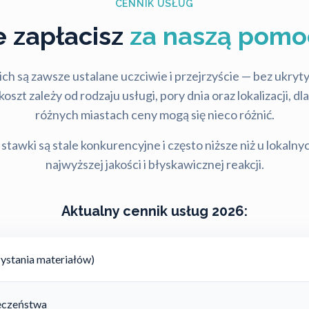
CENNIK USŁUG
le zapłacisz
za naszą pomo
ch są zawsze ustalane uczciwie i przejrzyście — bez ukry
szt zależy od rodzaju usługi, pory dnia oraz lokalizacji, d
różnych miastach ceny mogą się nieco różnić.
stawki są stale konkurencyjne i często niższe niż u lokalny
najwyższej jakości i błyskawicznej reakcji.
Aktualny cennik usług 2026:
ystania materiałów)
ieczeństwa