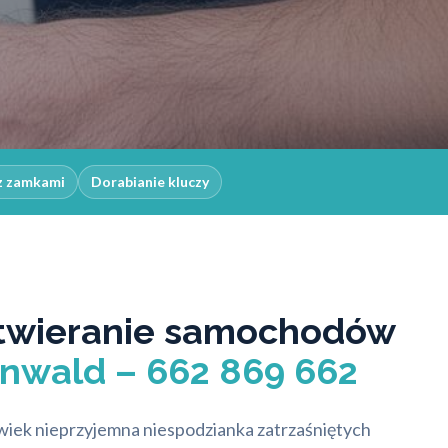
z zamkami
Dorabianie kluczy
twieranie samochodów
nwald – 662 869 662
lwiek nieprzyjemna niespodzianka zatrzaśniętych