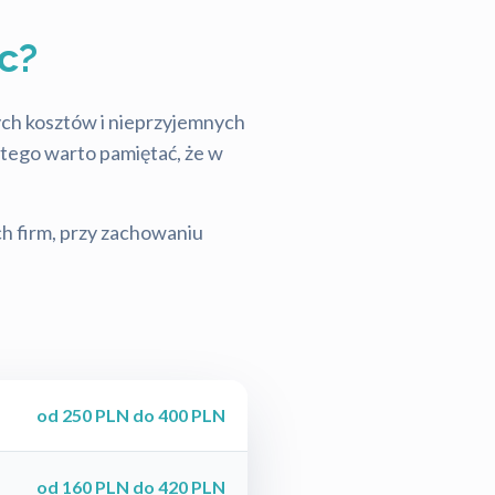
c?
tych kosztów i nieprzyjemnych
latego warto pamiętać, że w
ch firm, przy zachowaniu
od 250 PLN do 400 PLN
od 160 PLN do 420 PLN