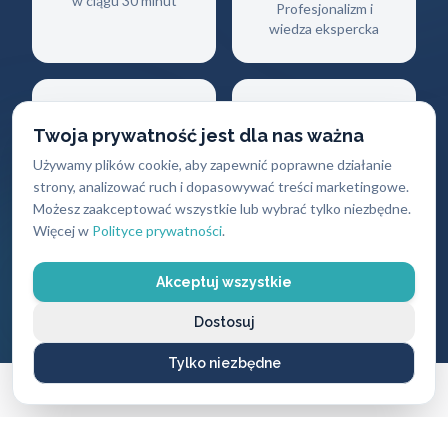
w ciągu 30 minut
Profesjonalizm i
wiedza ekspercka
Twoja prywatność jest dla nas ważna
Używamy plików cookie, aby zapewnić poprawne działanie
Gwarancja
Darmowy
strony, analizować ruch i dopasowywać treści marketingowe.
jakości
dojazd
Możesz zaakceptować wszystkie lub wybrać tylko niezbędne.
Więcej w
Polityce prywatności
.
Na wszystkie
Brak dodatkowych
wykonane usługi i
opłat za przyjazd
produkty
Akceptuj wszystkie
Dostosuj
Tylko niezbędne