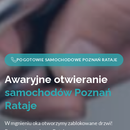
POGOTOWIE SAMOCHODOWE POZNAŃ RATAJE
Awaryjne otwieranie
samochodów Poznań
Rataje
W mgnieniu oka otworzymy zablokowane drzwi!