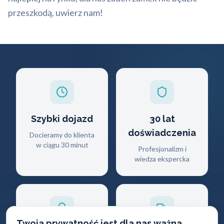
przeszkodą, uwierz nam!
Szybki dojazd
30 lat
doświadczenia
Docieramy do klienta
w ciągu 30 minut
Profesjonalizm i
wiedza ekspercka
Twoja prywatność jest dla nas ważna