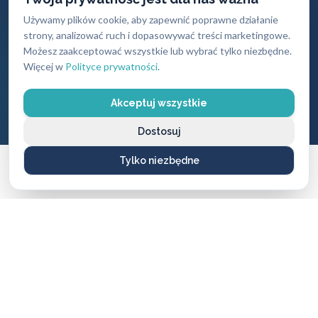
Gwarancja
Darmowy
Używamy plików cookie, aby zapewnić poprawne działanie
jakości
dojazd
strony, analizować ruch i dopasowywać treści marketingowe.
Możesz zaakceptować wszystkie lub wybrać tylko niezbędne.
Na wszystkie
Brak dodatkowych
Więcej w
Polityce prywatności
.
wykonane usługi i
opłat za przyjazd
produkty
Akceptuj wszystkie
Dostosuj
Tylko niezbędne
CENNIK USŁUG
Ile zapłacisz
za naszą pomoc?
Ceny naszych usług ślusarskich są zawsze ustalane
uczciwie i przejrzyście — bez ukrytych kosztów i