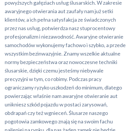
powyższych gałęziach usług ślusarskich. W zakresie
awaryjnego otwierania aut zaufały nam już setki
klientów, a ich pełna satysfakcja ze świadczonych
przez nas usług, potwierdza nasz stuprocentowy
profesjonalizm i niezawodność. Awaryjne otwieranie
samochodów wykonujemy fachowo i szybko, a przede
wszystkim bezinwazyjnie. Znamy wszelkie aktualne
normy bezpieczeństwa oraz nowoczesne techniki
ślusarskie, dzięki czemu jesteśmy niebywale
precyzyjni w tym, co robimy. Podczas pracy
ograniczamy ryzyko uszkodzeń do minimum, dlatego
powierzając właśnie nam awaryjne otwieranie aut
unikniesz szkód pojazdu w postaci zarysowań,
obdrapań czy też wgnieceń. Ślusarze naszego
pogotowia zamkowego znają się na swoim fachu
najlepiej na rynku, dla nas żaden zamek nie będzie