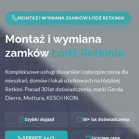
MONTAŻ I WYMIANA ZAMKÓW ŁÓDŹ RETKINIA
Montaż i wymiana
zamków
Łódź Retkinia
Kompleksowe usługi ślusarskie i zabezpieczenia dla
mieszkań, domów i lokali użytkowych na łódzkiej
Retkini. Ponad 30 lat doświadczenia, marki Gerda,
Dierre, Mottura, KESO i IKON.
Szybki dojazd
30+ lat doświadczenia
Uczciwe ceny
SERVICE 24/7