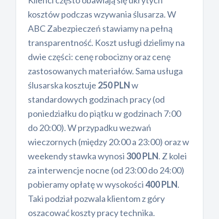
Klienci często obawiają się ukrytych
kosztów podczas wzywania ślusarza. W
ABC Zabezpieczeń stawiamy na pełną
transparentność. Koszt usługi dzielimy na
dwie części: cenę robocizny oraz cenę
zastosowanych materiałów. Sama usługa
ślusarska kosztuje
250 PLN
w
standardowych godzinach pracy (od
poniedziałku do piątku w godzinach 7:00
do 20:00). W przypadku wezwań
wieczornych (między 20:00 a 23:00) oraz w
weekendy stawka wynosi
300 PLN
. Z kolei
za interwencje nocne (od 23:00 do 24:00)
pobieramy opłatę w wysokości
400 PLN
.
Taki podział pozwala klientom z góry
oszacować koszty pracy technika.