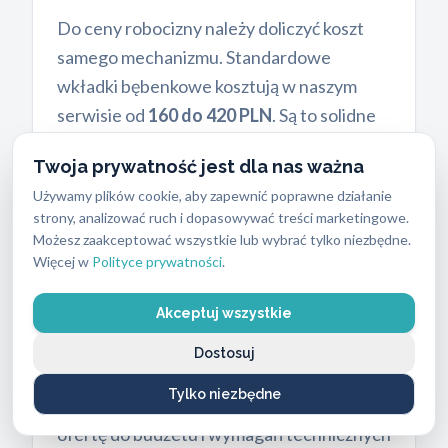
Do ceny robocizny należy doliczyć koszt
samego mechanizmu. Standardowe
wkładki bębenkowe kosztują w naszym
serwisie od
160 do 420 PLN
. Są to solidne
produkty zapewniające podstawowy
Twoja prywatność jest dla nas ważna
poziom ochrony. Jeśli zależy Ci na
Używamy plików cookie, aby zapewnić poprawne działanie
maksymalnym bezpieczeństwie, oferujemy
strony, analizować ruch i dopasowywać treści marketingowe.
wkładki najwyższej klasy bezpieczeństwa
Możesz zaakceptować wszystkie lub wybrać tylko niezbędne.
w cenach od
500 do 1100 PLN
. Nasi
Więcej w
Polityce prywatności
.
technicy zawsze przywożą ze sobą szeroki
Akceptuj wszystkie
wybór produktów, co pozwala na podjęcie
decyzji na miejscu po konsultacji z
Dostosuj
ekspertem. Świadczymy kompleksową
Tylko niezbędne
wymianę zamków w Łodzi, dostosowując
ofertę do budżetu i wymagań technicznych