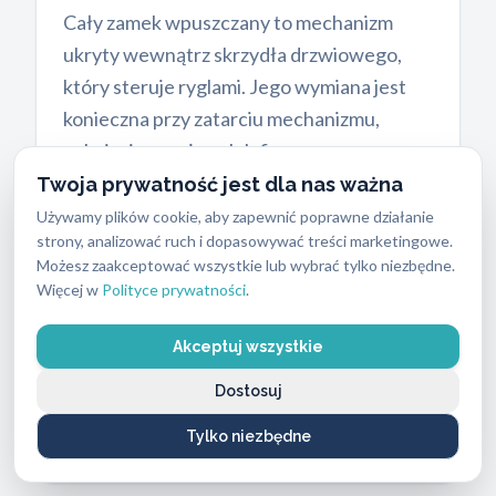
Cały zamek wpuszczany to mechanizm
ukryty wewnątrz skrzydła drzwiowego,
który steruje ryglami. Jego wymiana jest
konieczna przy zatarciu mechanizmu,
pęknięciu sprężyny lub fizycznym
uszkodzeniu podczas próby włamania. Nasi
Twoja prywatność jest dla nas ważna
technicy na miejscu oceniają sytuację i w
Używamy plików cookie, aby zapewnić poprawne działanie
strony, analizować ruch i dopasowywać treści marketingowe.
razie konieczności mogą wymienić cały
Możesz zaakceptować wszystkie lub wybrać tylko niezbędne.
mechanizm, gdy jego stan nie pozwala na
Więcej w
Polityce prywatności
.
bezpieczne dalsze użytkowanie,
proponując najbardziej opłacalne
Akceptuj wszystkie
rozwiązanie. Szczegóły tego procesu
Dostosuj
opisujemy w sekcji
montaż i wymiana
Tylko niezbędne
zamków
.