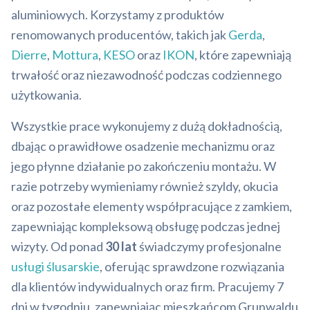
aluminiowych. Korzystamy z produktów
renomowanych producentów, takich jak
Gerda
,
Dierre
,
Mottura
,
KESO
oraz
IKON
, które zapewniają
trwałość oraz niezawodność podczas codziennego
użytkowania.
Wszystkie prace wykonujemy z dużą dokładnością,
dbając o prawidłowe osadzenie mechanizmu oraz
jego płynne działanie po zakończeniu montażu. W
razie potrzeby wymieniamy również szyldy, okucia
oraz pozostałe elementy współpracujące z zamkiem,
zapewniając kompleksową obsługę podczas jednej
wizyty. Od ponad
30 lat
świadczymy profesjonalne
usługi ślusarskie
, oferując sprawdzone rozwiązania
dla klientów indywidualnych oraz firm. Pracujemy 7
dni w tygodniu, zapewniając mieszkańcom Grunwaldu