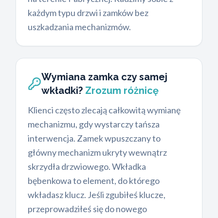
każdym typu drzwi i zamków bez
uszkadzania mechanizmów.
Wymiana zamka czy samej
wkładki?
Zrozum różnicę
Klienci często zlecają całkowitą wymianę
mechanizmu, gdy wystarczy tańsza
interwencja. Zamek wpuszczany to
główny mechanizm ukryty wewnątrz
skrzydła drzwiowego. Wkładka
bębenkowa to element, do którego
wkładasz klucz. Jeśli zgubiłeś klucze,
przeprowadziłeś się do nowego