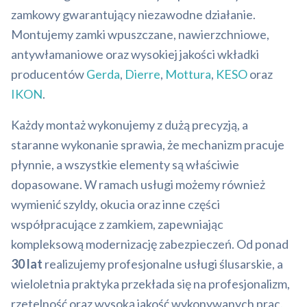
zamkowy gwarantujący niezawodne działanie.
Montujemy zamki wpuszczane, nawierzchniowe,
antywłamaniowe oraz wysokiej jakości wkładki
producentów
Gerda
,
Dierre
,
Mottura
,
KESO
oraz
IKON
.
Każdy montaż wykonujemy z dużą precyzją, a
staranne wykonanie sprawia, że mechanizm pracuje
płynnie, a wszystkie elementy są właściwie
dopasowane. W ramach usługi możemy również
wymienić szyldy, okucia oraz inne części
współpracujące z zamkiem, zapewniając
kompleksową modernizację zabezpieczeń. Od ponad
30 lat
realizujemy profesjonalne usługi ślusarskie, a
wieloletnia praktyka przekłada się na profesjonalizm,
rzetelność oraz wysoką jakość wykonywanych prac.