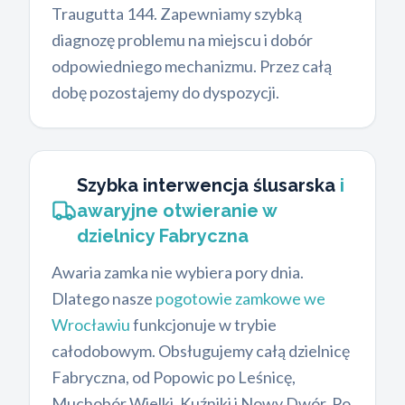
Traugutta 144. Zapewniamy szybką
diagnozę problemu na miejscu i dobór
odpowiedniego mechanizmu. Przez całą
dobę pozostajemy do dyspozycji.
Szybka interwencja ślusarska
i
awaryjne otwieranie w
dzielnicy Fabryczna
Awaria zamka nie wybiera pory dnia.
Dlatego nasze
pogotowie zamkowe we
Wrocławiu
funkcjonuje w trybie
całodobowym. Obsługujemy całą dzielnicę
Fabryczna, od Popowic po Leśnicę,
Muchobór Wielki, Kuźniki i Nowy Dwór. Po