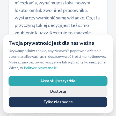
mieszkania, wynajmujesz lokal nowym
lokatorom lub zwolniłeś pracownika,
wystarczy wymienić samą wkładkę. Częstą
przyczyną takiej decyzji jest też samo
zgubienie kluczy. Kosztuje to znacznie
mniej i zajmuje kilkanaście minut. Koszt
Twoja prywatność jest dla nas ważna
wymiany wkładki zamka zwykle zależy od
Używamy plików cookie, aby zapewnić poprawne działanie
modelu i lokalizacji, ale najczęściej wynosi
strony, analizować ruch i dopasowywać treści marketingowe.
Możesz zaakceptować wszystkie lub wybrać tylko niezbędne.
od 100 do 300 zł, a prosta wkładka
Więcej w
Polityce prywatności
.
bębenkowa kosztuje zazwyczaj od 130 do
200 zł.
Akceptuj wszystkie
Cały zamek wpuszczany wymieniamy
Dostosuj
dopiero wtedy, gdy mechanizm ulegnie
Tylko niezbędne
fizycznemu uszkodzeniu; orientacyjny
koszt takiej usługi wynosi od 100 do 300 zł.