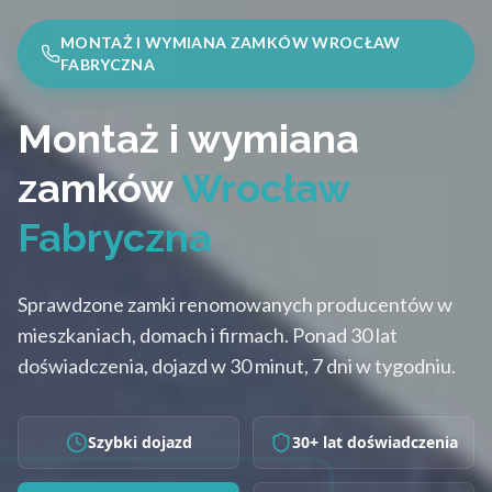
MONTAŻ I WYMIANA ZAMKÓW WROCŁAW
FABRYCZNA
Montaż i wymiana
zamków
Wrocław
Fabryczna
Sprawdzone zamki renomowanych producentów w
mieszkaniach, domach i firmach. Ponad 30 lat
doświadczenia, dojazd w 30 minut, 7 dni w tygodniu.
Szybki dojazd
30+ lat doświadczenia