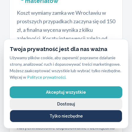
materiałów
Koszt wymiany zamka we Wrocławiu w
prostszych przypadkach zaczyna się od 150
zł, a finalna wycena wynika z kilku
zależności. Koszty interwencji zależą od
skomplikowania zamka oraz wybranego
Twoja prywatność jest dla nas ważna
typu zabezpieczenia. Podajemy dokładne
Używamy plików cookie, aby zapewnić poprawne działanie
widełki cenowe. Sama robocizna za
strony, analizować ruch i dopasowywać treści marketingowe.
Możesz zaakceptować wszystkie lub wybrać tylko niezbędne.
standardową usługę wynosi od
250 PLN do
Więcej w
Polityce prywatności
.
400 PLN
. Do tej kwoty należy doliczyć
koszt wybranego urządzenia.
Akceptuj wszystkie
Nasi pracownicy mają przy sobie
Dostosuj
kilkadziesiąt różnych modeli w
Tylko niezbędne
samochodzie serwisowym. Pozwala to na
natychmiastowe dopasowanie rozwiązania