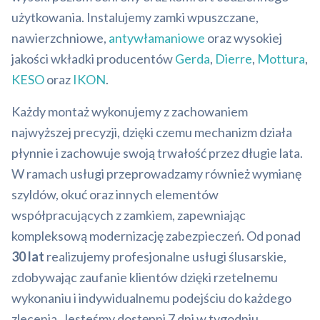
użytkowania. Instalujemy zamki wpuszczane,
nawierzchniowe,
antywłamaniowe
oraz wysokiej
jakości wkładki producentów
Gerda
,
Dierre
,
Mottura
,
KESO
oraz
IKON
.
Każdy montaż wykonujemy z zachowaniem
najwyższej precyzji, dzięki czemu mechanizm działa
płynnie i zachowuje swoją trwałość przez długie lata.
W ramach usługi przeprowadzamy również wymianę
szyldów, okuć oraz innych elementów
współpracujących z zamkiem, zapewniając
kompleksową modernizację zabezpieczeń. Od ponad
30 lat
realizujemy profesjonalne usługi ślusarskie,
zdobywając zaufanie klientów dzięki rzetelnemu
wykonaniu i indywidualnemu podejściu do każdego
zlecenia. Jesteśmy dostępni 7 dni w tygodniu,