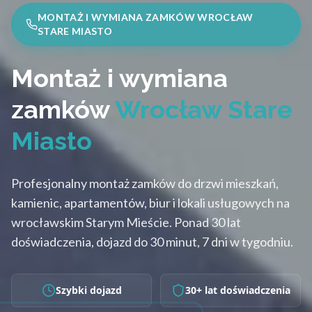
MONTAŻ I WYMIANA ZAMKÓW WROCŁAW
STARE MIASTO
Montaż i wymiana
zamków
Wrocław Stare
Miasto
Profesjonalny montaż zamków do drzwi mieszkań,
kamienic, apartamentów, biur i lokali usługowych na
wrocławskim Starym Mieście. Ponad 30 lat
doświadczenia, dojazd do 30 minut, 7 dni w tygodniu.
Szybki dojazd
30+ lat doświadczenia