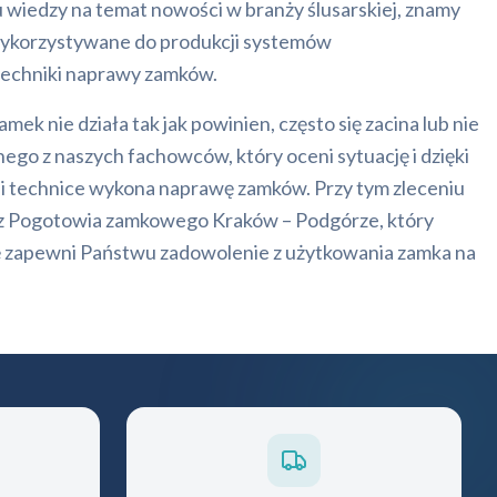
 wiedzy na temat nowości w branży ślusarskiej, znamy
ykorzystywane do produkcji systemów
echniki naprawy zamków.
amek nie działa tak jak powinien, często się zacina lub nie
ego z naszych fachowców, który oceni sytuację i dzięki
i technice wykona naprawę zamków. Przy tym zleceniu
e z Pogotowia zamkowego Kraków – Podgórze, który
 zapewni Państwu zadowolenie z użytkowania zamka na