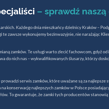
ecjaliści
– sprawdź naszą 
arskich. Każdego dnia mieszkańcy dzielnicy Kraków – Pod
 te zawsze wykonujemy bezinwazyjnie, nie narażając Klien
aną zamków. Te usługi warto zlecić fachowcom, gdyż od 
do nich nas – wykwalifikowanych ślusarzy, którzy doskona
 prowadzi serwis zamków, które uważane są za najlepsze
 na konserwację najlepszych zamków w Polsce posiadających
iałów. To gwarantuje, że zamki tych producentów stanowi