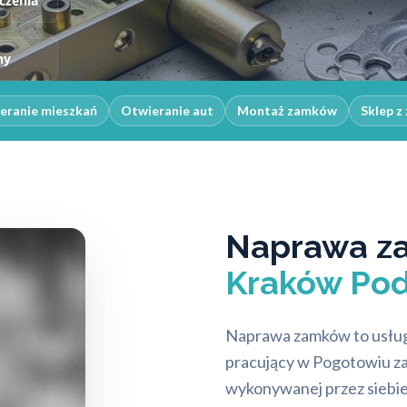
czenia
ny
eranie mieszkań
Otwieranie aut
Montaż zamków
Sklep z
Naprawa z
Kraków Pod
Naprawa zamków to usługa,
pracujący w Pogotowiu z
wykonywanej przez siebie