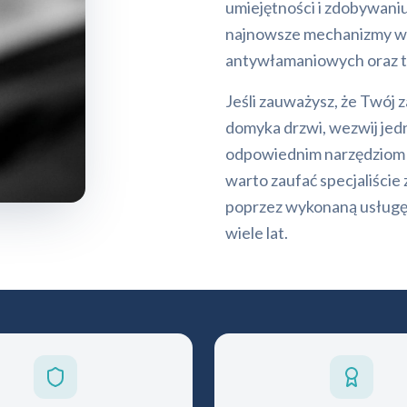
umiejętności i zdobywaniu
najnowsze mechanizmy w
antywłamaniowych oraz t
Jeśli zauważysz, że Twój z
domyka drzwi, wezwij jedn
odpowiednim narzędziom 
warto zaufać specjaliści
poprzez wykonaną usługę
wiele lat.