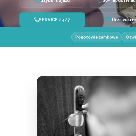
Szybki dojazd
30+ lat doświad
Uczciwe ce
SERVICE 24/7
Pogotowie zamkowe
Otwi