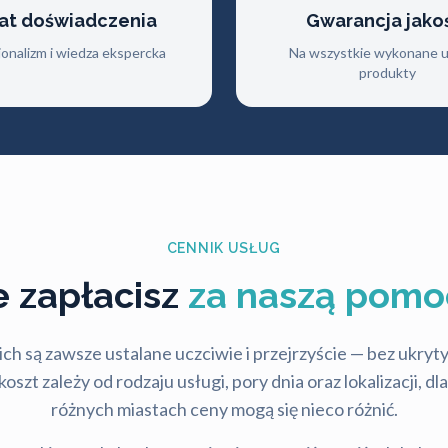
lat doświadczenia
Gwarancja jako
jonalizm i wiedza ekspercka
Na wszystkie wykonane us
produkty
CENNIK USŁUG
le zapłacisz
za naszą pomo
ch są zawsze ustalane uczciwie i przejrzyście — bez ukry
szt zależy od rodzaju usługi, pory dnia oraz lokalizacji, d
różnych miastach ceny mogą się nieco różnić.