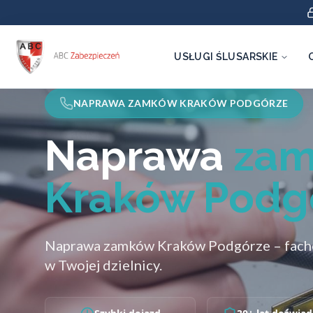
USŁUGI ŚLUSARSKIE
NAPRAWA ZAMKÓW KRAKÓW PODGÓRZE
Naprawa
za
Kraków Podg
Naprawa zamków Kraków Podgórze – fac
w Twojej dzielnicy.