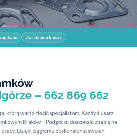
 zamkami
Dorabianie kluczy
amków
górze – 662 869 662
 którą warto zlecić specjalistom. Każdy ślusarz
amkowym Kraków – Podgórze doskonale zna się na
 pracy. Dzięki ciągłemu doskonaleniu swoich