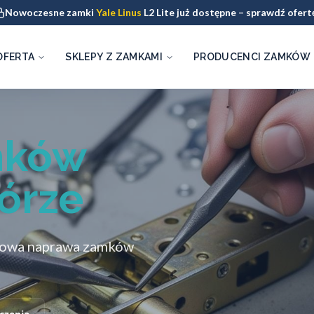
Nowoczesne zamki
Yale Linus
L2 Lite już dostępne – sprawdź ofert
OFERTA
SKLEPY Z ZAMKAMI
PRODUCENCI ZAMKÓW
mków
órze
howa naprawa zamków