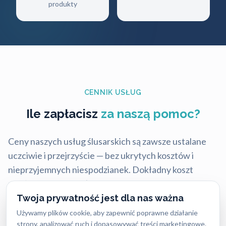
produkty
CENNIK USŁUG
Ile zapłacisz
za naszą pomoc?
Ceny naszych usług ślusarskich są zawsze ustalane
uczciwie i przejrzyście — bez ukrytych kosztów i
nieprzyjemnych niespodzianek. Dokładny koszt
zależy od rodzaju usługi, pory dnia oraz lokalizacji,
dlatego warto pamiętać, że w różnych miastach ceny
Twoja prywatność jest dla nas ważna
mogą się nieco różnić.
Używamy plików cookie, aby zapewnić poprawne działanie
strony, analizować ruch i dopasowywać treści marketingowe.