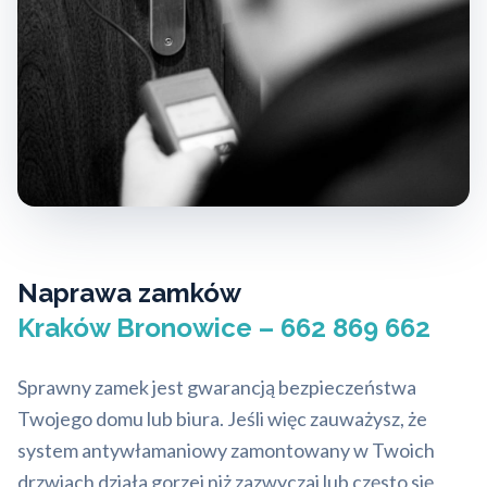
Naprawa zamków
Kraków Bronowice – 662 869 662
Sprawny zamek jest gwarancją bezpieczeństwa
Twojego domu lub biura. Jeśli więc zauważysz, że
system antywłamaniowy zamontowany w Twoich
drzwiach działa gorzej niż zazwyczaj lub często się