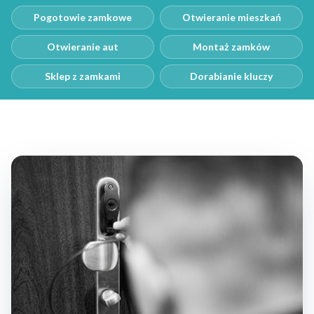
Pogotowie zamkowe
Otwieranie mieszkań
Otwieranie aut
Montaż zamków
Sklep z zamkami
Dorabianie kluczy