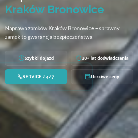
Kraków Bronowice
Naprawa zamków Kraków Bronowice – sprawny
zamek to gwarancja bezpieczeństwa.
Szybki dojazd
30+ lat doświadczenia
Uczciwe ceny
SERVICE 24/7