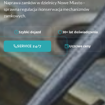
Naprawa zamków w dzielnicy Nowe Miasto –
sprawna regulacja i konserwacja mechanizmów
zamkowych.
Szybki dojazd
30+ lat doświadczenia
Uczciwe ceny
SERVICE 24/7