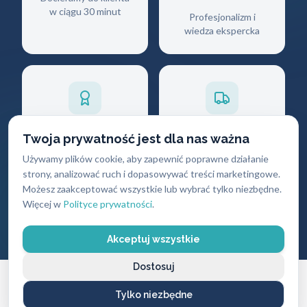
w ciągu 30 minut
Profesjonalizm i
wiedza ekspercka
Gwarancja
Darmowy
Twoja prywatność jest dla nas ważna
jakości
dojazd
Używamy plików cookie, aby zapewnić poprawne działanie
strony, analizować ruch i dopasowywać treści marketingowe.
Na wszystkie
Brak dodatkowych
Możesz zaakceptować wszystkie lub wybrać tylko niezbędne.
wykonane usługi i
opłat za przyjazd
produkty
Więcej w
Polityce prywatności
.
Akceptuj wszystkie
Dostosuj
Tylko niezbędne