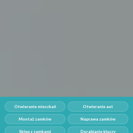
Otwieranie mieszkań
Otwieranie aut
Montaż zamków
Naprawa zamków
Sklep z zamkami
Dorabianie kluczy