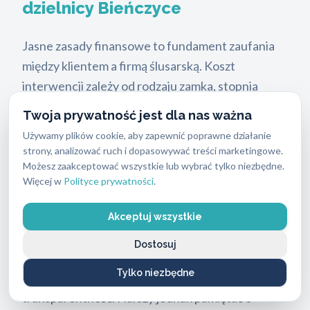
dzielnicy Bieńczyce
Jasne zasady finansowe to fundament zaufania
między klientem a firmą ślusarską. Koszt
interwencji zależy od rodzaju zamka, stopnia
skomplikowania awarii oraz pory wezwania.
Twoja prywatność jest dla nas ważna
Podstawowa opłata za przyjazd i otwarcie
Używamy plików cookie, aby zapewnić poprawne działanie
standardowego zamka waha się od 250 do 400
strony, analizować ruch i dopasowywać treści marketingowe.
PLN. Klient zawsze poznaje szacunkowe koszty z
Możesz zaakceptować wszystkie lub wybrać tylko niezbędne.
Więcej w
Polityce prywatności
.
oferty przed rozpoczęciem jakichkolwiek prac
technicznych.
Akceptuj wszystkie
Wiele firm ukrywa koszty dojazdu lub dolicza
Dostosuj
niejasne opłaty manipulacyjne. W ABC
Tylko niezbędne
Zabezpieczeń stawiamy na pełną
transparentność. Należy jednak pamiętać o