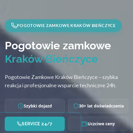
POGOTOWIE ZAMKOWE KRAKÓW BIEŃCZYCE
Pogotowie zamkowe
Kraków Bieńczyce
Pogotowie Zamkowe Kraków Bieńczyce – szybka
reakcja i profesjonalne wsparcie techniczne 24h.
Szybki dojazd
30+ lat doświadczenia
Uczciwe ceny
SERVICE 24/7