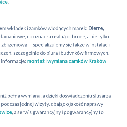
ice
.
ażem wkładek i zamków wiodących marek:
Dierre,
włamaniowe, co oznacza realną ochronę, a nie tylko
bliżeniową — specjalizujemy się także w instalacji
eczeń, szczególnie do biura i budynków firmowych.
 informacje:
montaż i wymiana zamków Kraków
 niż pełna wymiana, a dzięki doświadczeniu ślusarza
 podczas jednej wizyty, dbając o jakość naprawy
owice
, a serwis gwarancyjny i pogwarancyjny to