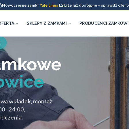
Nowoczesne zamki
Yale Linus
L2 Lite już dostępne – sprawdź ofert
OFERTA
SKLEPY Z ZAMKAMI
PRODUCENCI ZAMKÓW
E
zamkowe
owice
awa wkładek, montaż
:00–24:00,
adczenia.