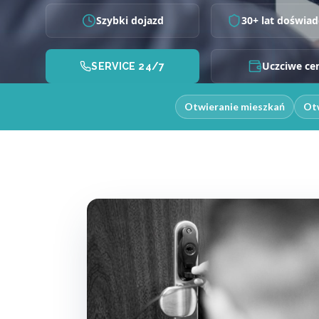
Szybki dojazd
30+ lat doświad
Uczciwe ce
SERVICE 24/7
Otwieranie mieszkań
Otw