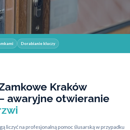
zamkami
Dorabianie kluczy
 Zamkowe Kraków
– awaryjne otwieranie
rzwi
 liczyć na profesjonalną pomoc ślusarską w przypadku