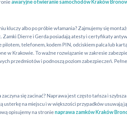
tronie
awaryjne otwieranie samochodów Kraków Bronow
niu kluczy albo po próbie włamania? Zajmujemy się mont
c. Zamki Dierre i Gerda posiadają atesty i certyfikaty anty
ilotem, telefonem, kodem PIN, odciskiem palca lub kartą z
ępne w Krakowie. To ważne rozwiązanie w zakresie zabezpi
owych przedmiotów i podnoszą poziom zabezpieczeń. Pełne
 zaczyna się zacinać? Naprawa jest często tańsza i szybsza
ą usterkę na miejscu i w większości przypadków usuwają ją
ową opisujemy na stronie
naprawa zamków Kraków Bron