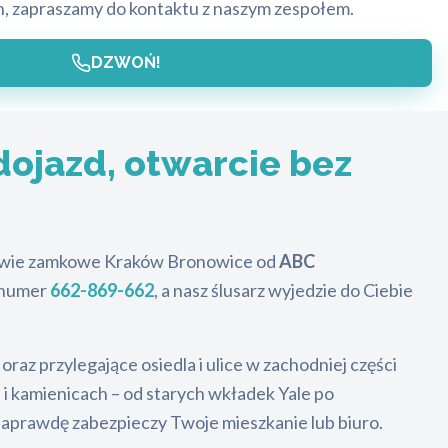
h, zapraszamy do kontaktu z naszym zespołem.
DZWOŃ!
dojazd, otwarcie bez
towie zamkowe Kraków Bronowice od
ABC
d numer
662-869-662
, a nasz ślusarz wyjedzie do Ciebie
az przylegające osiedla i ulice w zachodniej części
 i kamienicach – od starych wkładek Yale po
aprawdę zabezpieczy Twoje mieszkanie lub biuro.