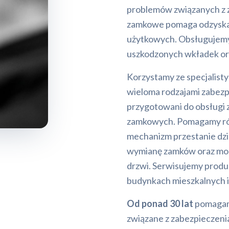
problemów związanych z z
zamkowe pomaga odzyskać
użytkowych. Obsługujemy 
uszkodzonych wkładek o
Korzystamy ze specjalist
wieloma rodzajami zabezp
przygotowani do obsługi 
zamkowych. Pomagamy równ
mechanizm przestanie dz
wymianę zamków oraz mo
drzwi. Serwisujemy pro
budynkach mieszkalnych i
Od ponad 30 lat
pomagam
związane z zabezpieczeni