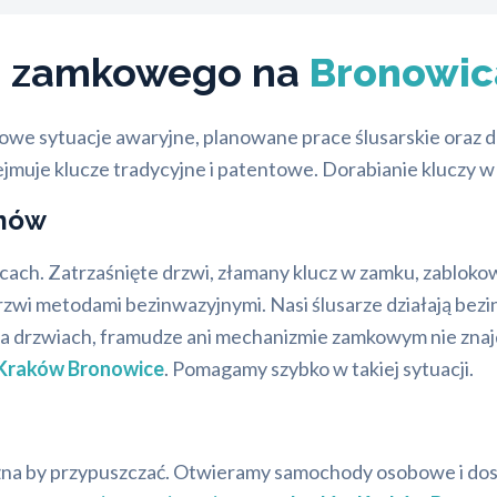
ia zamkowego na
Bronowic
we sytuacje awaryjne, planowane prace ślusarskie oraz do
jmuje klucze tradycyjne i patentowe. Dorabianie kluczy w
omów
icach. Zatrzaśnięte drzwi, złamany klucz w zamku, zablok
wi metodami bezinwazyjnymi. Nasi ślusarze działają bezinw
na drzwiach, framudze ani mechanizmie zamkowym nie znajd
 Kraków Bronowice
. Pomagamy szybko w takiej sytuacji.
można by przypuszczać. Otwieramy samochody osobowe i dos