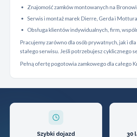
Znajomość zamków montowanych na Bronowic
Serwis i montaż marek Dierre, Gerda i Mottu
Obsługa klientów indywidualnych, firm, wspól
Pracujemy zarówno dla osób prywatnych, jak i d
stałego serwisu. Jeśli potrzebujesz cyklicznego
Pełną ofertę pogotowia zamkowego dla całego Kr
Szybki dojazd
30 