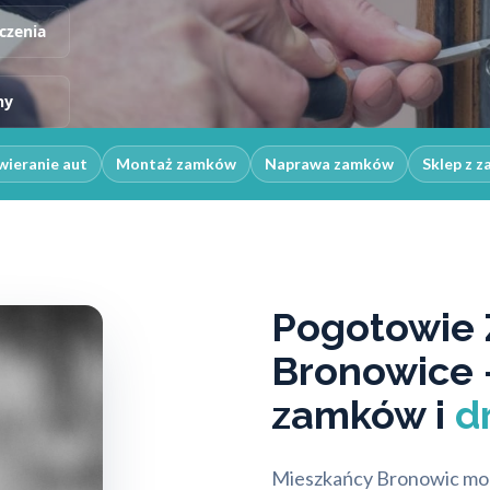
czenia
ny
ieranie aut
Montaż zamków
Naprawa zamków
Sklep z 
Pogotowie
Bronowice 
zamków i
d
Mieszkańcy Bronowic mogą