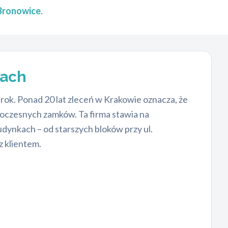
 Bronowice
.
cach
ok. Ponad 20 lat zleceń w Krakowie oznacza, że
woczesnych zamków. Ta firma stawia na
dynkach – od starszych bloków przy ul.
z klientem.