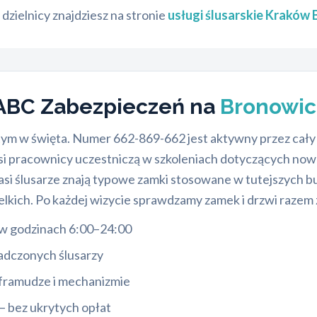
dzielnicy znajdziesz na stronie
usługi ślusarskie Kraków
 ABC Zabezpieczeń na
Bronowi
ym w święta. Numer 662-869-662 jest aktywny przez cały r
nasi pracownicy uczestniczą w szkoleniach dotyczących no
si ślusarze znają typowe zamki stosowane w tutejszych bu
kich. Po każdej wizycie sprawdzamy zamek i drzwi razem 
 w godzinach 6:00–24:00
iadczonych ślusarzy
 framudze i mechanizmie
 bez ukrytych opłat