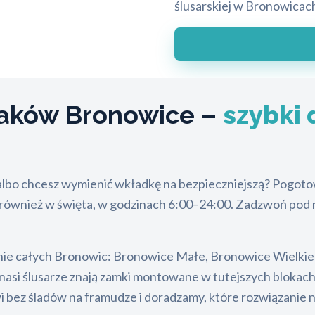
ślusarskiej w Bronowicac
aków Bronowice –
szybki 
albo chcesz wymienić wkładkę na bezpieczniejszą? Pogo
ok, również w święta, w godzinach 6:00–24:00. Zadzwoń po
ie całych Bronowic: Bronowice Małe, Bronowice Wielkie or
nasi ślusarze znają zamki montowane w tutejszych blokach
bez śladów na framudze i doradzamy, które rozwiązanie n