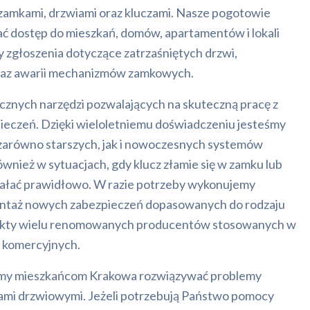
amkami, drzwiami oraz kluczami. Nasze pogotowie
 dostęp do mieszkań, domów, apartamentów i lokali
zgłoszenia dotyczące zatrzaśniętych drzwi,
raz awarii mechanizmów zamkowych.
ycznych narzędzi pozwalających na skuteczną pracę z
ieczeń. Dzięki wieloletniemu doświadczeniu jesteśmy
zarówno starszych, jak i nowoczesnych systemów
ież w sytuacjach, gdy klucz złamie się w zamku lub
iałać prawidłowo. W razie potrzeby wykonujemy
ntaż nowych zabezpieczeń dopasowanych do rodzaju
dukty wielu renomowanych producentów stosowanych w
 komercyjnych.
y mieszkańcom Krakowa rozwiązywać problemy
ami drzwiowymi. Jeżeli potrzebują Państwo pomocy