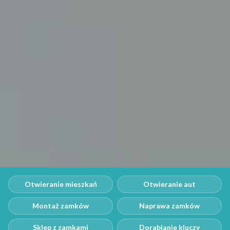
Otwieranie mieszkań
Otwieranie aut
Montaż zamków
Naprawa zamków
Sklep z zamkami
Dorabianie kluczy