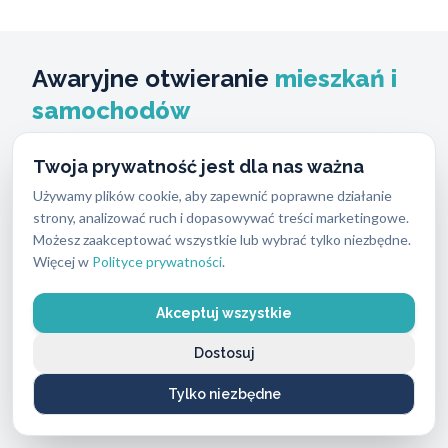
Awaryjne otwieranie
mieszkań i
samochodów
Zgubienie kluczy do domu to najczęstszy powód
Twoja prywatność jest dla nas ważna
wezwań. Wykonujemy usługi awaryjnego
Używamy plików cookie, aby zapewnić poprawne działanie
strony, analizować ruch i dopasowywać treści marketingowe.
otwierania drzwi do mieszkań bez niszczenia
Możesz zaakceptować wszystkie lub wybrać tylko niezbędne.
wkładki, jeśli mechanizm na to pozwala. Używamy
Więcej w
Polityce prywatności
.
specjalistycznych narzędzi, które chronią
skrzydło drzwiowe przed zarysowaniami.
Akceptuj wszystkie
Zatrzaśnięcie drzwi z kluczem wewnątrz zamka to
Dostosuj
kolejna częsta sytuacja. W takich przypadkach
Tylko niezbędne
nasz ślusarz potrafi otworzyć zamek w kilka
minut, w krótkim czasie. Nie musisz wyważać