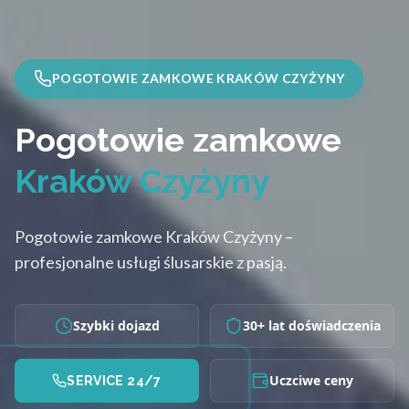
POGOTOWIE ZAMKOWE KRAKÓW CZYŻYNY
Pogotowie zamkowe
Kraków Czyżyny
Pogotowie zamkowe Kraków Czyżyny –
profesjonalne usługi ślusarskie z pasją.
Szybki dojazd
30+ lat doświadczenia
Uczciwe ceny
SERVICE 24/7