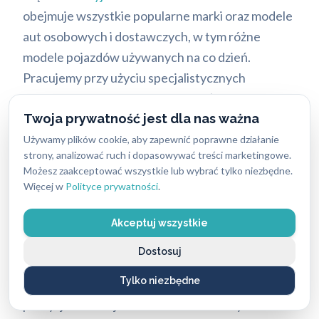
obejmuje wszystkie popularne marki oraz modele
aut osobowych i dostawczych, w tym różne
modele pojazdów używanych na co dzień.
Pracujemy przy użyciu specjalistycznych
poduszek pneumatycznych oraz długich
Twoja prywatność jest dla nas ważna
chwytaków. Gwarantuje to brak rys na karoserii i
uszkodzeń uszczelek. Nasi technicy radzą sobie z
Używamy plików cookie, aby zapewnić poprawne działanie
strony, analizować ruch i dopasowywać treści marketingowe.
nowoczesnymi systemami ryglowania oraz
Możesz zaakceptować wszystkie lub wybrać tylko niezbędne.
podwójnymi blokadami. W przypadku aut z
Więcej w
Polityce prywatności
.
systemem bezkluczykowym stosujemy
zaawansowane dekodery sygnału, które
Akceptuj wszystkie
pozwalają na bezpieczne odblokowanie drzwi.
Dostosuj
Nasza oferta obejmuje również otwieranie
Tylko niezbędne
sejfów i kas pancernych. Wymaga to ogromnej
precyzji oraz znajomości zaawansowanych