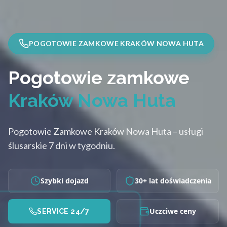
POGOTOWIE ZAMKOWE KRAKÓW NOWA HUTA
Pogotowie zamkowe
Kraków Nowa Huta
Pogotowie Zamkowe Kraków Nowa Huta – usługi
ślusarskie 7 dni w tygodniu.
Szybki dojazd
30+ lat doświadczenia
Uczciwe ceny
SERVICE 24/7