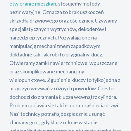
otwieranie mieszkań
, stosujemy metody
bezinwazyjne. Oznacza to brak uszkodzeń
skrzydła drzwiowego oraz ościeżnicy. Używamy
specjalistycznych wytrychów, dekoderów i
narzędzi optycznych. Pozwalają one na
manipulację mechanizmem zapadkowym
dokładnie tak, jak robi to oryginalny klucz.
Otwieramy zamki nawierzchniowe, wpuszczane
oraz skomplikowane mechanizmy
wielopunktowe. Zgubienie kluczy to tylko jedna z
przyczyn wezwań z różnych powodów. Często
dochodzi do złamania klucza wewnątrz cylindra.
Problem pojawia się także po zatrzaśnięcia drzwi.
Nasi technicy potrafią bezpiecznie usunąć
złamany grot, gdy klucz utknie w stanie
uniemożliwiającym normalne otwarcie zamka, bez