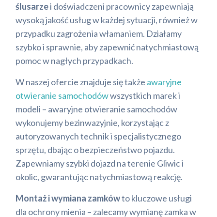
ślusarze
i doświadczeni pracownicy zapewniają
wysoką jakość usług w każdej sytuacji, również w
przypadku zagrożenia włamaniem. Działamy
szybko i sprawnie, aby zapewnić natychmiastową
pomoc w nagłych przypadkach.
W naszej ofercie znajduje się także
awaryjne
otwieranie samochodów
wszystkich marek i
modeli – awaryjne otwieranie samochodów
wykonujemy bezinwazyjnie, korzystając z
autoryzowanych technik i specjalistycznego
sprzętu, dbając o bezpieczeństwo pojazdu.
Zapewniamy szybki dojazd na terenie Gliwic i
okolic, gwarantując natychmiastową reakcję.
Montaż i wymiana zamków
to kluczowe usługi
dla ochrony mienia – zalecamy wymianę zamka w