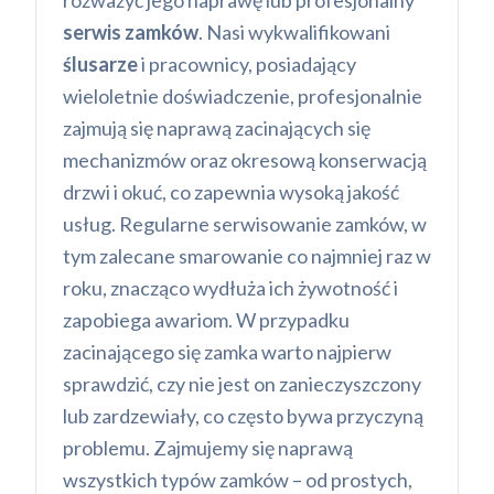
rozważyć jego naprawę lub profesjonalny
serwis zamków
. Nasi wykwalifikowani
ślusarze
i pracownicy, posiadający
wieloletnie doświadczenie, profesjonalnie
zajmują się naprawą zacinających się
mechanizmów oraz okresową konserwacją
drzwi i okuć, co zapewnia wysoką jakość
usług. Regularne serwisowanie zamków, w
tym zalecane smarowanie co najmniej raz w
roku, znacząco wydłuża ich żywotność i
zapobiega awariom. W przypadku
zacinającego się zamka warto najpierw
sprawdzić, czy nie jest on zanieczyszczony
lub zardzewiały, co często bywa przyczyną
problemu. Zajmujemy się naprawą
wszystkich typów zamków – od prostych,