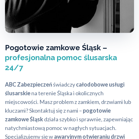
Pogotowie zamkowe Śląsk –
profesjonalna pomoc ślusarska
24/7
ABC Zabezpieczeń
świadczy
całodobowe usługi
ślusarskie
na terenie Śląska i okolicznych
miejscowości. Masz problem z zamkiem, drzwiami lub
kluczami? Skontaktuj się z nami –
pogotowie
zamkowe Śląsk
działa szybko i sprawnie, zapewniając
natychmiastową pomoc w nagłych sytuacjach.
Specjalizujemy się w
awaryjnym otwieraniu drzwi