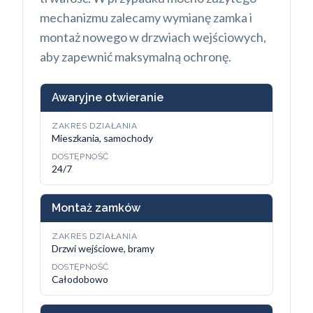
mechanizmu zalecamy wymianę zamka i
montaż nowego w drzwiach wejściowych,
aby zapewnić maksymalną ochronę.
Awaryjne otwieranie
ZAKRES DZIAŁANIA
Mieszkania, samochody
DOSTĘPNOŚĆ
24/7
Montaż zamków
ZAKRES DZIAŁANIA
Drzwi wejściowe, bramy
DOSTĘPNOŚĆ
Całodobowo