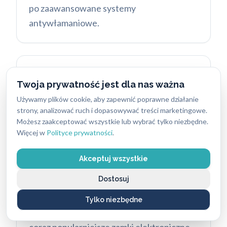
po zaawansowane systemy
antywłamaniowe.
Doradztwo
w zakresie
Twoja prywatność jest dla nas ważna
zabezpieczeń
Używamy plików cookie, aby zapewnić poprawne działanie
Poza interwencyjnymi usługami, oferujemy
strony, analizować ruch i dopasowywać treści marketingowe.
Możesz zaakceptować wszystkie lub wybrać tylko niezbędne.
również profesjonalne usługi i fachowe
Więcej w
Polityce prywatności
.
doradztwo świadczone przez najlepszych
specjalistów w branży. Podpowiadamy,
Akceptuj wszystkie
jakie rozwiązania najlepiej spełnią Twoje
Dostosuj
oczekiwania w zakresie bezpieczeństwa,
trwałości i estetyki. W naszej ofercie
Tylko niezbędne
znajdziesz szeroki wybór zamków, w tym