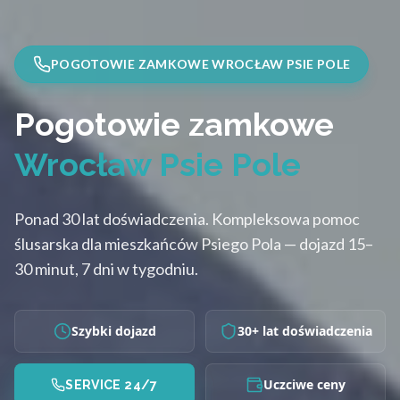
POGOTOWIE ZAMKOWE WROCŁAW PSIE POLE
Pogotowie zamkowe
Wrocław Psie Pole
Ponad 30 lat doświadczenia. Kompleksowa pomoc
ślusarska dla mieszkańców Psiego Pola — dojazd 15–
30 minut, 7 dni w tygodniu.
Szybki dojazd
30+ lat doświadczenia
Uczciwe ceny
SERVICE 24/7