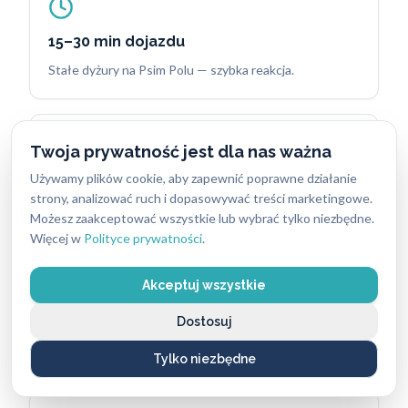
15–30 min dojazdu
Stałe dyżury na Psim Polu — szybka reakcja.
Twoja prywatność jest dla nas ważna
Używamy plików cookie, aby zapewnić poprawne działanie
30+ lat doświadczenia
strony, analizować ruch i dopasowywać treści marketingowe.
Licencjonowani ślusarze ABC Zabezpieczeń.
Możesz zaakceptować wszystkie lub wybrać tylko niezbędne.
Więcej w
Polityce prywatności
.
Akceptuj wszystkie
Bez ukrytych kosztów
Dostosuj
Cena uzgadniana przed rozpoczęciem pracy.
Tylko niezbędne