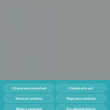
Otwieranie mieszkań
Otwieranie aut
Montaż zamków
Naprawa zamków
Sklep z zamkami
Dorabianie kluczy