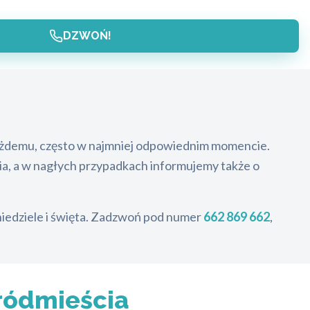
DZWOŃ!
każdemu, często w najmniej odpowiednim momencie.
ia, a w nagłych przypadkach informujemy także o
 niedziele i święta. Zadzwoń pod numer
662 869 662
,
ródmieścia