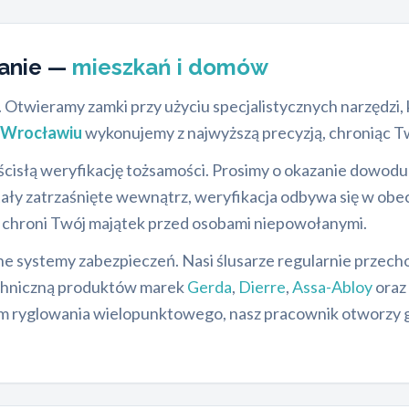
ranie —
mieszkań i domów
 Otwieramy zamki przy użyciu specjalistycznych narzędzi
e Wrocławiu
wykonujemy z najwyższą precyzją, chroniąc T
cisłą weryfikację tożsamości. Prosimy o okazanie dowod
tały zatrzaśnięte wewnątrz, weryfikacja odbywa się w obec
a chroni Twój majątek przed osobami niepowołanymi.
 systemy zabezpieczeń. Nasi ślusarze regularnie przech
chniczną produktów marek
Gerda
,
Dierre
,
Assa-Abloy
oraz 
m ryglowania wielopunktowego, nasz pracownik otworzy g