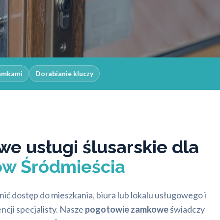
zamkami
Dorabianie kluczy
e usługi ślusarskie dla
w Śródmieścia
ć dostęp do mieszkania, biura lub lokalu usługowego i
cji specjalisty. Nasze
pogotowie zamkowe
świadczy