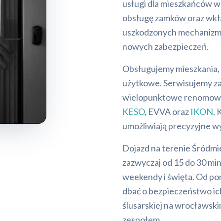
usługi dla mieszkańców 
obsługę zamków oraz wkł
uszkodzonych mechanizm
nowych zabezpieczeń.
Obsługujemy mieszkania, k
użytkowe. Serwisujemy z
wielopunktowe renomowa
KESO
, EVVA oraz
IKON
. 
umożliwiają precyzyjne w
Dojazd na terenie Śródmi
zazwyczaj od 15 do 30 min
weekendy i święta. Od po
dbać o bezpieczeństwo ic
ślusarskiej na wrocławsk
zespołem.