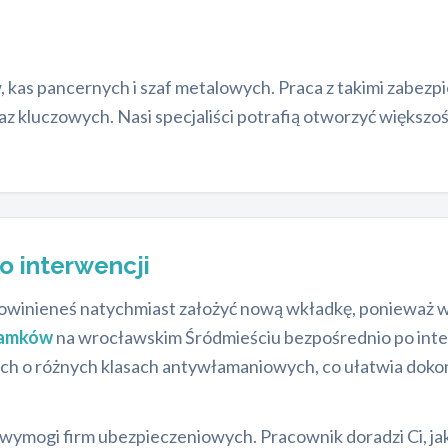
, kas pancernych i szaf metalowych. Praca z takimi zabe
kluczowych. Nasi specjaliści potrafią otworzyć większoś
o interwencji
ży, powinieneś natychmiast założyć nową wkładkę, poniewa
zamków
na wrocławskim Śródmieściu bezpośrednio po int
ch o różnych klasach antywłamaniowych, co ułatwia dok
ymogi firm ubezpieczeniowych. Pracownik doradzi Ci, jaki