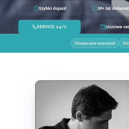
Szybki dojazd
30+ lat doświad
Uczciwe ce
SERVICE 24/7
Otwieranie mieszkań
Otw