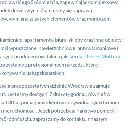
wrocławskiego Śródmieścia, zapewniając kompleksową
adek drzwiowych. Zajmujemy się naprawą
ów, wymianą zużytych elementów oraz montażem
amienice, apartamenty, biura, sklepy oraz inne obiekty
amki wpuszczane, nawierzchniowe, antywłamaniowe i
nych producentów, takich jak
Gerda
,
Dierre
,
Mottura
,
Korzystamy z profesjonalnych narzędzi, które
ykonywanie usług ślusarskich.
eścia oraz pozostałych dzielnic Wrocławia zajmuje
ut. Jesteśmy dostępni 7 dni w tygodniu, również w
nad 30 lat pomagamy klientom indywidualnym i firmom
h nieruchomości. Jeżeli potrzebują Państwo pomocy
im Śródmieściu, zapraszamy do kontaktu z naszym