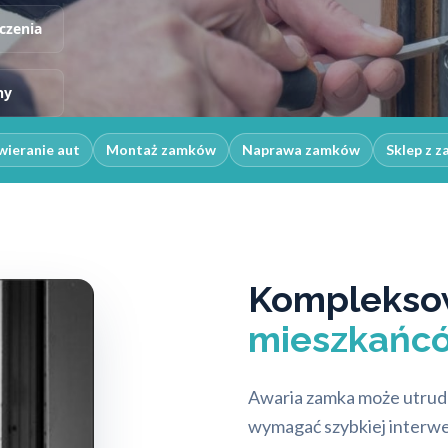
czenia
ny
ieranie aut
Montaż zamków
Naprawa zamków
Sklep z 
Kompleksow
mieszkańcó
Awaria zamka może utrudni
wymagać szybkiej interwen