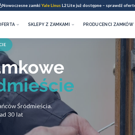
Nowoczesne zamki
Yale Linus
L2 Lite już dostępne – sprawdź ofert
OFERTA
SKLEPY Z ZAMKAMI
PRODUCENCI ZAMKÓW
CIE
zamkowe
dmieście
ańców Śródmieścia.
ad 30 lat