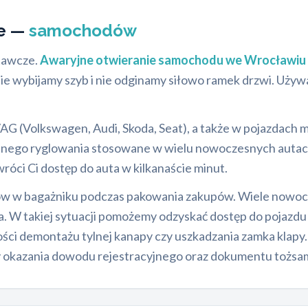
ie —
samochodów
tawcze.
Awaryjne otwieranie samochodu we Wrocławiu
Nie wybijamy szyb i nie odginamy siłowo ramek drzwi. Uż
G (Volkswagen, Audi, Skoda, Seat), a także w pojazdach 
go ryglowania stosowane w wielu nowoczesnych autach. N
óci Ci dostęp do auta w kilkanaście minut.
ków w bagażniku podczas pakowania zakupów. Wiele nowo
. W takiej sytuacji pomożemy odzyskać dostęp do pojazdu
ci demontażu tylnej kanapy czy uszkadzania zamka klapy.
okazania dowodu rejestracyjnego oraz dokumentu tożsam