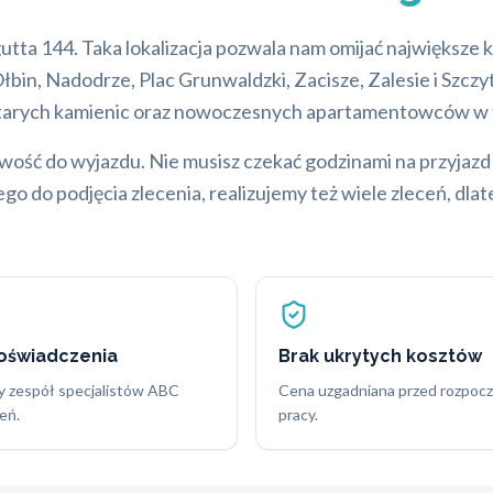
utta 144. Taka lokalizacja pozwala nam omijać największe k
in, Nadodrze, Plac Grunwaldzki, Zacisze, Zalesie i Szczytni
 starych kamienic oraz nowoczesnych apartamentowców w te
wość do wyjazdu. Nie musisz czekać godzinami na przyjazd 
 do podjęcia zlecenia, realizujemy też wiele zleceń, dla
doświadczenia
Brak ukrytych kosztów
 zespół specjalistów ABC
Cena uzgadniana przed rozpoc
eń.
pracy.